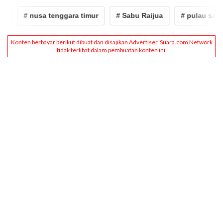
# nusa tenggara timur
# Sabu Raijua
# pulau sabu