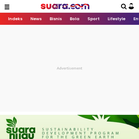
Indeks
News
Bisnis
Bola
Sport
Lifestyle
En