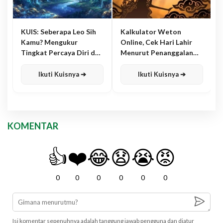
KUIS: Seberapa Leo Sih
Kalkulator Weton
Kamu? Mengukur
Online, Cek Hari Lahir
Tingkat Percaya Diri dan
Menurut Penanggalan
Karisma
Jawa
Ikuti Kuisnya ➔
Ikuti Kuisnya ➔
KOMENTAR
👍
❤️
😂
😧
😭
😡
0
0
0
0
0
0
Isi komentar sepenuhnya adalah tanggung jawab pengguna dan diatur