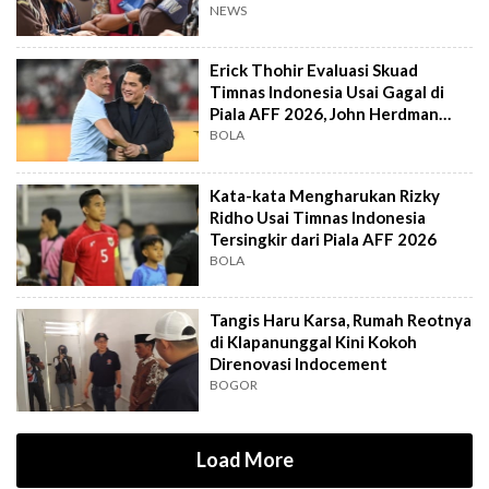
Jampidsus
NEWS
Erick Thohir Evaluasi Skuad
Timnas Indonesia Usai Gagal di
Piala AFF 2026, John Herdman
Out?
BOLA
Kata-kata Mengharukan Rizky
Ridho Usai Timnas Indonesia
Tersingkir dari Piala AFF 2026
BOLA
Tangis Haru Karsa, Rumah Reotnya
di Klapanunggal Kini Kokoh
Direnovasi Indocement
BOGOR
Load More