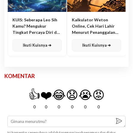
KUIS: Seberapa Leo Sih
Kalkulator Weton
Kamu? Mengukur
Online, Cek Hari Lahir
Tingkat Percaya Diri dan
Menurut Penanggalan
Karisma
Jawa
Ikuti Kuisnya ➔
Ikuti Kuisnya ➔
KOMENTAR
👍
❤️
😂
😧
😭
😡
0
0
0
0
0
0
Isi komentar sepenuhnya adalah tanggung jawab pengguna dan diatur