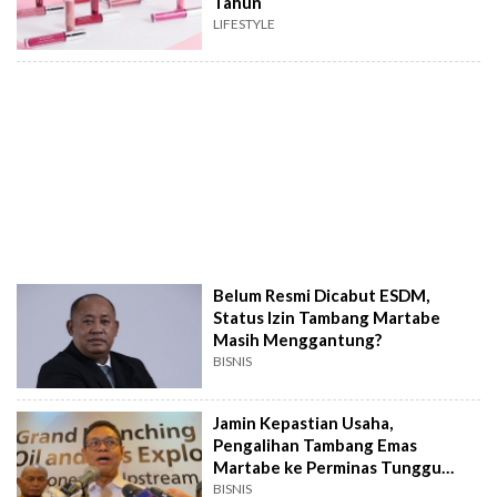
Tahun
LIFESTYLE
Belum Resmi Dicabut ESDM,
Status Izin Tambang Martabe
Masih Menggantung?
BISNIS
Jamin Kepastian Usaha,
Pengalihan Tambang Emas
Martabe ke Perminas Tunggu
Hasil Evaluasi
BISNIS