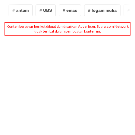
# antam
# UBS
# emas
# logam mulia
# an