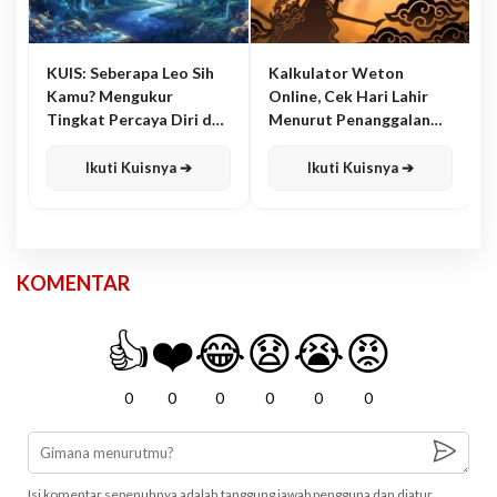
KUIS: Seberapa Leo Sih
Kalkulator Weton
Kamu? Mengukur
Online, Cek Hari Lahir
Tingkat Percaya Diri dan
Menurut Penanggalan
Karisma
Jawa
Ikuti Kuisnya ➔
Ikuti Kuisnya ➔
KOMENTAR
👍
❤️
😂
😧
😭
😡
0
0
0
0
0
0
Isi komentar sepenuhnya adalah tanggung jawab pengguna dan diatur