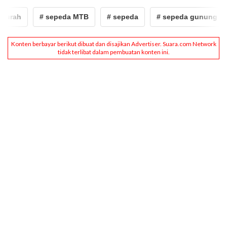
rah
# sepeda MTB
# sepeda
# sepeda gunung