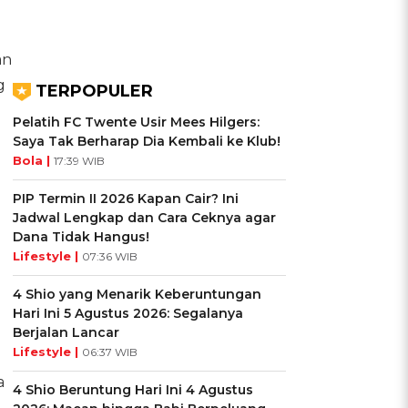
an
g
TERPOPULER
Pelatih FC Twente Usir Mees Hilgers:
Saya Tak Berharap Dia Kembali ke Klub!
Bola |
17:39 WIB
PIP Termin II 2026 Kapan Cair? Ini
Jadwal Lengkap dan Cara Ceknya agar
Dana Tidak Hangus!
Lifestyle |
07:36 WIB
4 Shio yang Menarik Keberuntungan
Hari Ini 5 Agustus 2026: Segalanya
Berjalan Lancar
Lifestyle |
06:37 WIB
a
4 Shio Beruntung Hari Ini 4 Agustus