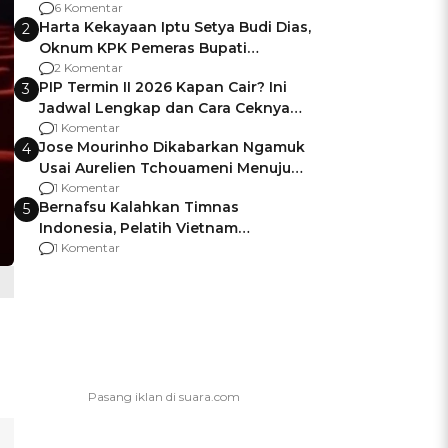
Gagalnya Negara Jamin Keamanan
6 Komentar
Harta Kekayaan Iptu Setya Budi Dias,
2
Oknum KPK Pemeras Bupati
Pemalang
2 Komentar
PIP Termin II 2026 Kapan Cair? Ini
3
Jadwal Lengkap dan Cara Ceknya
agar Dana Tidak Hangus!
1 Komentar
Jose Mourinho Dikabarkan Ngamuk
4
Usai Aurelien Tchouameni Menuju
Manchester United
1 Komentar
Bernafsu Kalahkan Timnas
5
Indonesia, Pelatih Vietnam
Berencana Pakai Jimat di Pakansari
1 Komentar