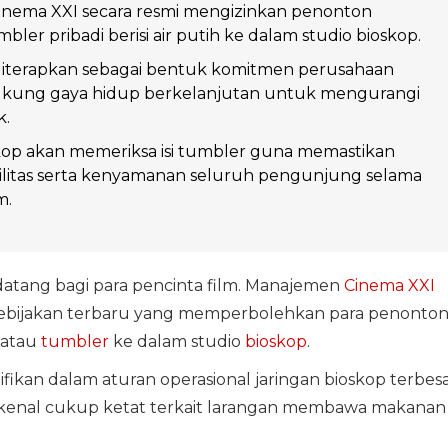
nema XXI secara resmi mengizinkan penonton
er pribadi berisi air putih ke dalam studio bioskop.
 diterapkan sebagai bentuk komitmen perusahaan
ung gaya hidup berkelanjutan untuk mengurangi
k.
kop akan memeriksa isi tumbler guna memastikan
ilitas serta kenyamanan seluruh pengunjung selama
m.
tang bagi para pencinta film. Manajemen
Cinema XXI
 kebijakan terbaru yang memperbolehkan para penonto
 atau
tumbler
ke dalam studio
bioskop
.
fikan dalam aturan operasional jaringan bioskop terbes
i dikenal cukup ketat terkait larangan membawa makanan