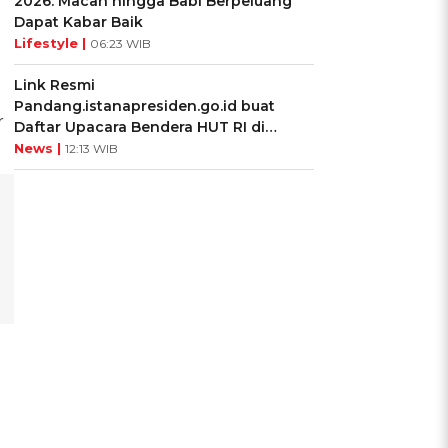
2026: Macan hingga Babi Berpeluang
Dapat Kabar Baik
Lifestyle |
06:23 WIB
Link Resmi
Pandang.istanapresiden.go.id buat
r
Daftar Upacara Bendera HUT RI di
Istana Negara
News |
12:13 WIB