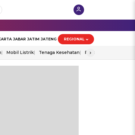
KARTA
JABAR
JATIM
JATENG
REGIONAL
›
n
Mobil Listrik
Tenaga Kesehatan
Piala Aff 2026
Ekono