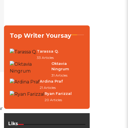
Top Writer Yoursay
Tarassa Q.
33 Articles
Oktavia
Ningrum
31 Articles
Ardina Praf
21 Articles
n
Ryan Farizzal
20 Articles
ar
Liks