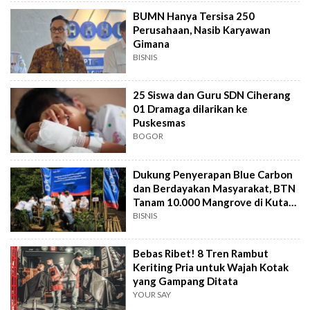
BUMN Hanya Tersisa 250
Perusahaan, Nasib Karyawan
Gimana
BISNIS
25 Siswa dan Guru SDN Ciherang
01 Dramaga dilarikan ke
Puskesmas
BOGOR
Dukung Penyerapan Blue Carbon
dan Berdayakan Masyarakat, BTN
Tanam 10.000 Mangrove di Kuta
Bali
BISNIS
Bebas Ribet! 8 Tren Rambut
Keriting Pria untuk Wajah Kotak
yang Gampang Ditata
YOUR SAY