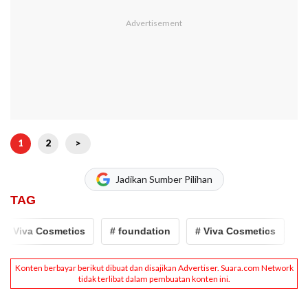
1
2
>
Jadikan Sumber Pilihan
TAG
# Viva Cosmetics
# foundation
# Viva Cosmetics