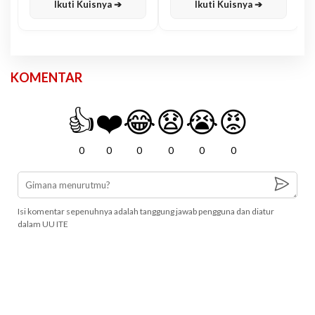
Ikuti Kuisnya ➔
Ikuti Kuisnya ➔
KOMENTAR
👍
❤️
😂
😧
😭
😡
0
0
0
0
0
0
Isi komentar sepenuhnya adalah tanggung jawab pengguna dan diatur
dalam UU ITE