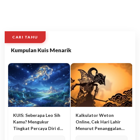
CARI TAHU
Kumpulan Kuis Menarik
KUIS: Seberapa Leo Sih
Kalkulator Weton
Kamu? Mengukur
Online, Cek Hari Lahir
Tingkat Percaya Diri dan
Menurut Penanggalan
Karisma
Jawa