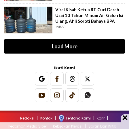
Viral Kisah Ketua RT Cuci Darah
Usai 10 Tahun Minum Air Galon Isi
Ulang, Ahli Soroti Bahaya BPA
JABAR
Load More
Ikuti Kami
Redaksi
Kontak
Tentang Kami
Karir
Pedoman Media Siber
Kebijakan Privasi
Saran Dan Kritik