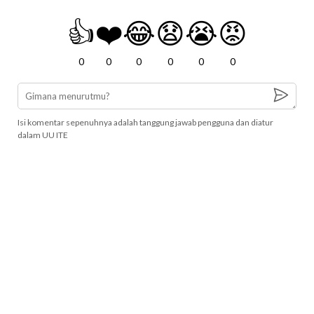
👍
❤️
😂
😧
😭
😡
0
0
0
0
0
0
Isi komentar sepenuhnya adalah tanggung jawab pengguna dan diatur
dalam UU ITE