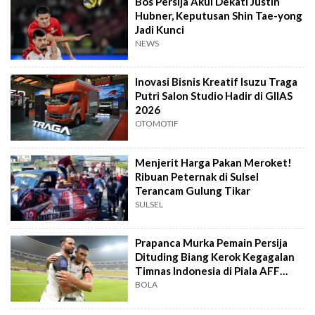
Bos Persija Akui Dekati Justin
Hubner, Keputusan Shin Tae-yong
Jadi Kunci
NEWS
Inovasi Bisnis Kreatif Isuzu Traga
Putri Salon Studio Hadir di GIIAS
2026
OTOMOTIF
Menjerit Harga Pakan Meroket!
Ribuan Peternak di Sulsel
Terancam Gulung Tikar
SULSEL
Prapanca Murka Pemain Persija
Dituding Biang Kerok Kegagalan
Timnas Indonesia di Piala AFF
2026
BOLA