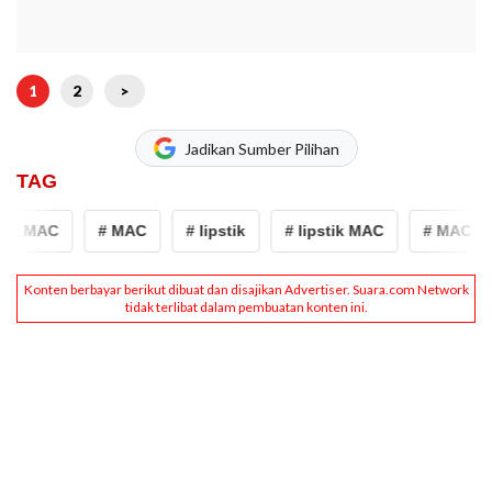
1
2
>
Jadikan Sumber Pilihan
TAG
tik MAC
# MAC
# lipstik
# lipstik MAC
# MAC