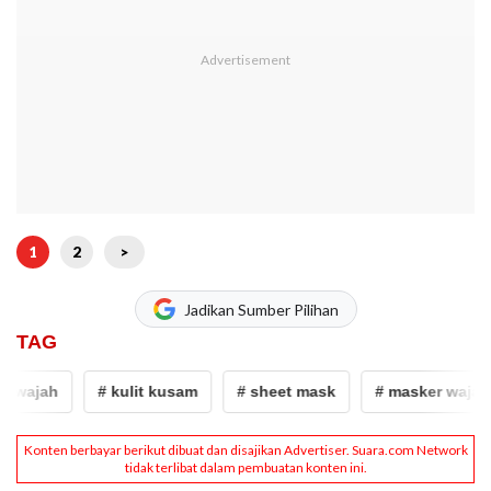
1
2
>
Jadikan Sumber Pilihan
TAG
 wajah
# kulit kusam
# sheet mask
# masker wajah