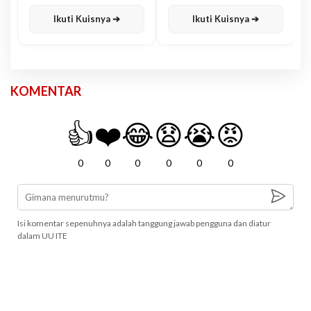
Karisma
Jawa
Ikuti Kuisnya ➔
Ikuti Kuisnya ➔
KOMENTAR
👍
❤️
😂
😧
😭
😡
0
0
0
0
0
0
Isi komentar sepenuhnya adalah tanggung jawab pengguna dan diatur
dalam UU ITE