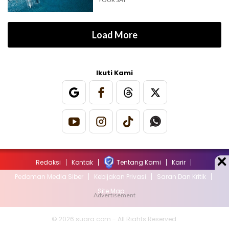
Load More
Ikuti Kami
Redaksi
Kontak
Tentang Kami
Karir
Pedoman Media Siber
Kebijakan Privasi
Saran Dan Kritik
Site Map
© 2026 suara.com - All Rights Reserved.