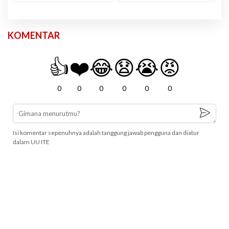
KOMENTAR
👍
❤️
😂
😧
😭
😡
0
0
0
0
0
0
Isi komentar sepenuhnya adalah tanggung jawab pengguna dan diatur
dalam UU ITE