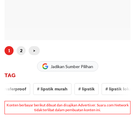
1
2
>
Jadikan Sumber Pilihan
TAG
ansferproof
# lipstik murah
# lipstik
# lipstik lokal