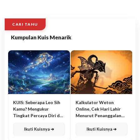
CARI TAHU
Kumpulan Kuis Menarik
KUIS: Seberapa Leo Sih
Kalkulator Weton
Kamu? Mengukur
Online, Cek Hari Lahir
Tingkat Percaya Diri dan
Menurut Penanggalan
Karisma
Jawa
Ikuti Kuisnya ➔
Ikuti Kuisnya ➔