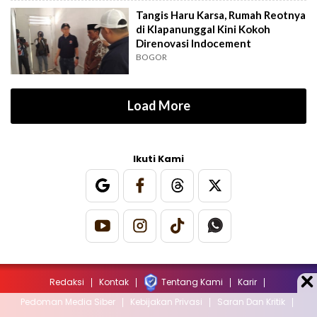
Tangis Haru Karsa, Rumah Reotnya
di Klapanunggal Kini Kokoh
Direnovasi Indocement
BOGOR
Load More
Ikuti Kami
Redaksi
Kontak
Tentang Kami
Karir
Pedoman Media Siber
Kebijakan Privasi
Saran Dan Kritik