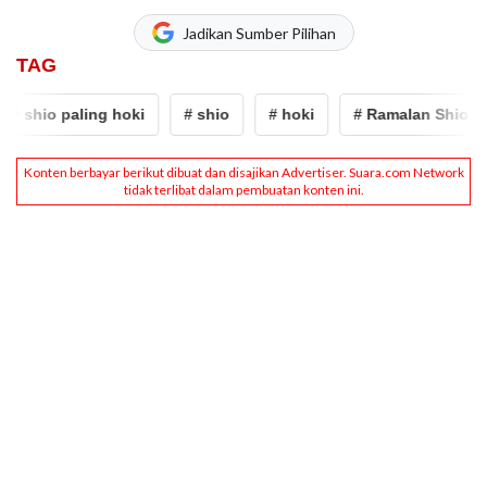
Jadikan Sumber Pilihan
TAG
 shio paling hoki
# shio
# hoki
# Ramalan Shio