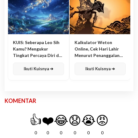
KUIS: Seberapa Leo Sih
Kalkulator Weton
Kamu? Mengukur
Online, Cek Hari Lahir
Tingkat Percaya Diri dan
Menurut Penanggalan
Karisma
Jawa
Ikuti Kuisnya ➔
Ikuti Kuisnya ➔
KOMENTAR
👍
❤️
😂
😧
😭
😡
0
0
0
0
0
0