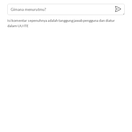
Isi komentar sepenuhnya adalah tanggung jawab pengguna dan diatur
dalam UU ITE