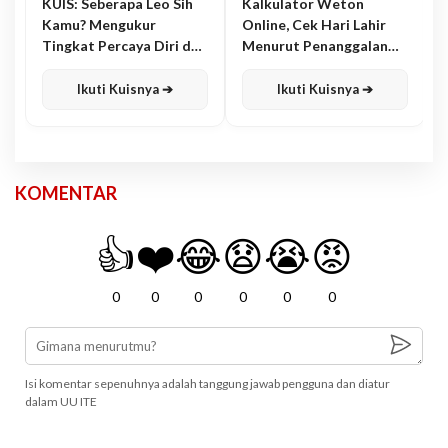
KUIS: Seberapa Leo Sih
Kalkulator Weton
Kamu? Mengukur
Online, Cek Hari Lahir
Tingkat Percaya Diri dan
Menurut Penanggalan
Karisma
Jawa
Ikuti Kuisnya ➔
Ikuti Kuisnya ➔
KOMENTAR
👍
❤️
😂
😧
😭
😡
0
0
0
0
0
0
Isi komentar sepenuhnya adalah tanggung jawab pengguna dan diatur
dalam UU ITE