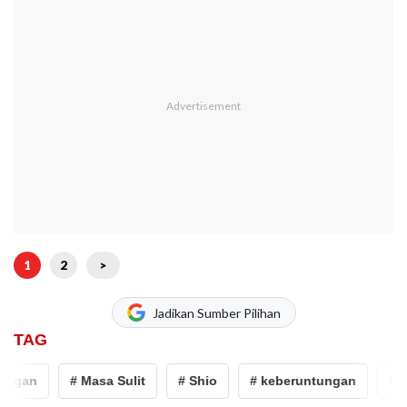
1
2
>
Jadikan Sumber Pilihan
TAG
ngan
# Masa Sulit
# Shio
# keberuntungan
# Ma