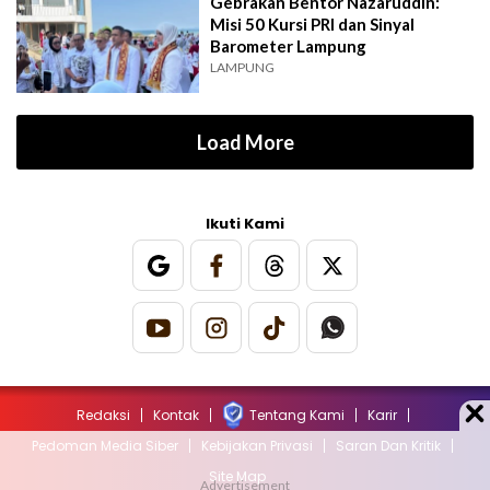
Gebrakan Bentor Nazaruddin:
Misi 50 Kursi PRI dan Sinyal
Barometer Lampung
LAMPUNG
Load More
Ikuti Kami
Redaksi
Kontak
Tentang Kami
Karir
Pedoman Media Siber
Kebijakan Privasi
Saran Dan Kritik
Site Map