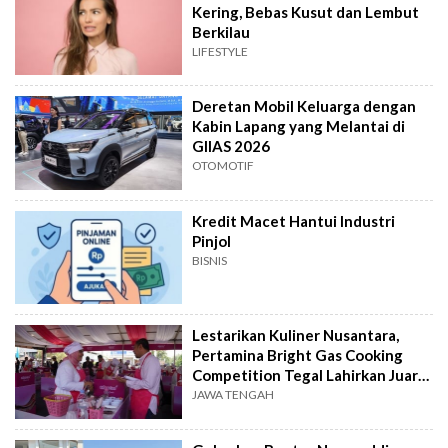
Kering, Bebas Kusut dan Lembut
Berkilau
LIFESTYLE
Deretan Mobil Keluarga dengan
Kabin Lapang yang Melantai di
GIIAS 2026
OTOMOTIF
Kredit Macet Hantui Industri
Pinjol
BISNIS
Lestarikan Kuliner Nusantara,
Pertamina Bright Gas Cooking
Competition Tegal Lahirkan Juara
Baru
JAWA TENGAH