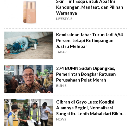
Skin Tint Esqa untuk Apa? Ini
Kandungan, Manfaat, dan Pilihan
Warnanya
LIFESTYLE
Kemiskinan Jabar Turun Jadi 6,54
Persen, tetapi Ketimpangan
Justru Melebar
JABAR
274 BUMN Sudah Dipangkas,
Pemerintah Bongkar Ratusan
Perusahaan Pelat Merah
BISNIS
Gibran di Gayo Lues: Kondisi
Alamnya Begini, Normalisasi
Sungai Itu Lebih Mahal dari Bikin
Jembatan
NEWS