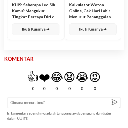
KUIS: Seberapa Leo Sih
Kalkulator Weton
Kamu? Mengukur
Online, Cek Hari Lahir
Tingkat Percaya Diri dan
Menurut Penanggalan
Karisma
Jawa
Ikuti Kuisnya ➔
Ikuti Kuisnya ➔
KOMENTAR
👍
❤️
😂
😧
😭
😡
0
0
0
0
0
0
Isi komentar sepenuhnya adalah tanggung jawab pengguna dan diatur
dalam UU ITE