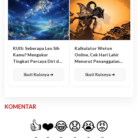
KUIS: Seberapa Leo Sih
Kalkulator Weton
Kamu? Mengukur
Online, Cek Hari Lahir
Tingkat Percaya Diri dan
Menurut Penanggalan
Karisma
Jawa
Ikuti Kuisnya ➔
Ikuti Kuisnya ➔
KOMENTAR
👍
❤️
😂
😧
😭
😡