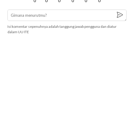
0
0
0
0
0
0
Isi komentar sepenuhnya adalah tanggung jawab pengguna dan diatur
dalam UU ITE