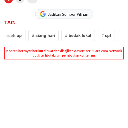
Jadikan Sumber Pilihan
TAG
 touch up
# siang hari
# bedak lokal
# spf
# tou