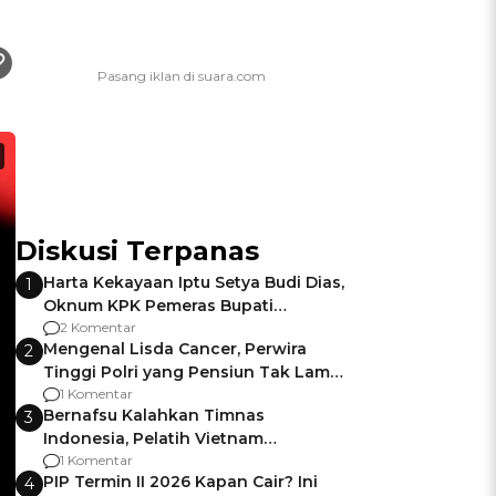
Diskusi Terpanas
Harta Kekayaan Iptu Setya Budi Dias,
1
Oknum KPK Pemeras Bupati
Pemalang
2 Komentar
Mengenal Lisda Cancer, Perwira
2
Tinggi Polri yang Pensiun Tak Lama
Usai Jadi Brigjen
1 Komentar
Bernafsu Kalahkan Timnas
3
Indonesia, Pelatih Vietnam
Berencana Pakai Jimat di Pakansari
1 Komentar
PIP Termin II 2026 Kapan Cair? Ini
4