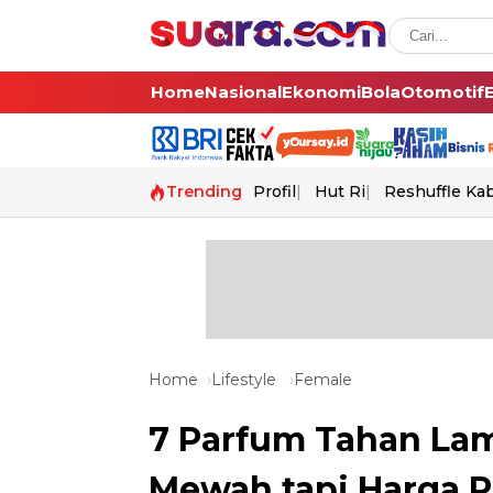
Home
Nasional
Ekonomi
Bola
Otomotif
Trending
Profil
Hut Ri
Reshuffle Ka
Home
Lifestyle
Female
7 Parfum Tahan Lam
Mewah tapi Harga 