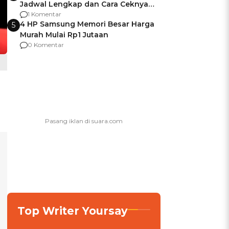
Jadwal Lengkap dan Cara Ceknya
agar Dana Tidak Hangus!
1 Komentar
4 HP Samsung Memori Besar Harga
5
Murah Mulai Rp1 Jutaan
0 Komentar
Top Writer Yoursay