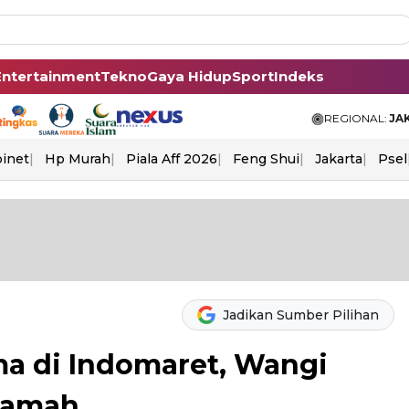
Entertainment
Tekno
Gaya Hidup
Sport
Indeks
REGIONAL:
JA
binet
Hp Murah
Piala Aff 2026
Feng Shui
Jakarta
Psel
Jadikan Sumber Pilihan
a di Indomaret, Wangi
Ramah