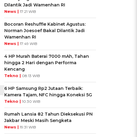
Dilantik Jadi Wamenhan RI
News |
17:21 WIB
Bocoran Reshuffle Kabinet Agustus:
Norman Joesoef Bakal Dilantik Jadi
Wamenhan RI
News |
17:49 WIB
4 HP Murah Baterai 7000 mAh, Tahan
hingga 2 Hari dengan Performa
Kencang
Tekno |
08:13 WIB
6 HP Samsung Rp2 Jutaan Terbaik:
Kamera Tajam, NFC hingga Koneksi 5G
Tekno |
10:30 WIB
Rumah Lansia 82 Tahun Dieksekusi PN
Jakbar Meski Masih Sengketa
News |
19:31 WIB