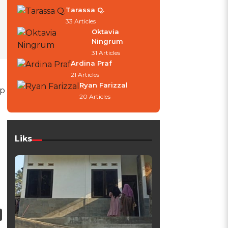
Tarassa Q.
33 Articles
Oktavia
Ningrum
31 Articles
Ardina Praf
21 Articles
Ryan Farizzal
up
20 Articles
Liks