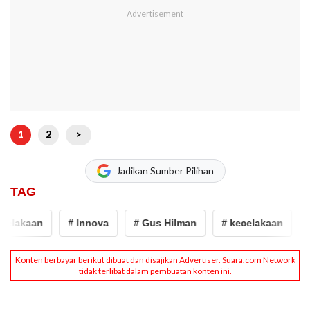
1
2
>
Jadikan Sumber Pilihan
TAG
elakaan
# Innova
# Gus Hilman
# kecelakaan
#