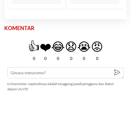
KOMENTAR
👍
❤️
😂
😧
😭
😡
0
0
0
0
0
0
Isi komentar sepenuhnya adalah tanggung jawab pengguna dan diatur
dalam UU ITE