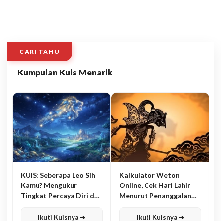
CARI TAHU
Kumpulan Kuis Menarik
KUIS: Seberapa Leo Sih
Kalkulator Weton
Kamu? Mengukur
Online, Cek Hari Lahir
Tingkat Percaya Diri dan
Menurut Penanggalan
Karisma
Jawa
Ikuti Kuisnya ➔
Ikuti Kuisnya ➔