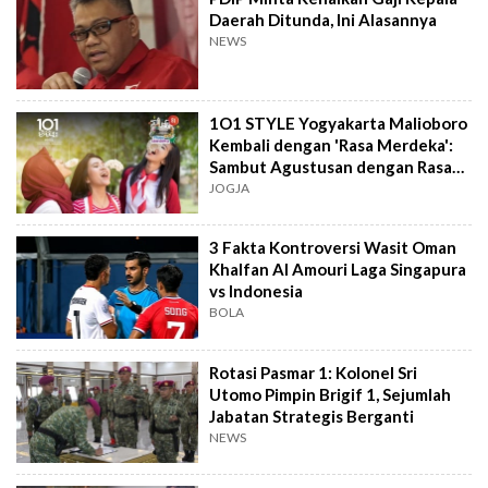
Daerah Ditunda, Ini Alasannya
NEWS
1O1 STYLE Yogyakarta Malioboro
Kembali dengan 'Rasa Merdeka':
Sambut Agustusan dengan Rasa
dan Tawa
JOGJA
3 Fakta Kontroversi Wasit Oman
Khalfan Al Amouri Laga Singapura
vs Indonesia
BOLA
Rotasi Pasmar 1: Kolonel Sri
Utomo Pimpin Brigif 1, Sejumlah
Jabatan Strategis Berganti
NEWS