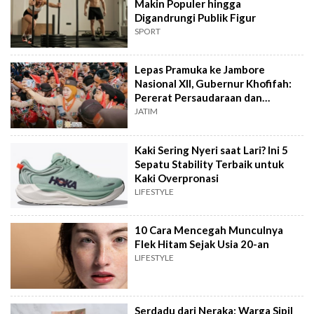
Makin Populer hingga
Digandrungi Publik Figur
SPORT
Lepas Pramuka ke Jambore
Nasional XII, Gubernur Khofifah:
Pererat Persaudaraan dan
Semangat Nasional
JATIM
Kaki Sering Nyeri saat Lari? Ini 5
Sepatu Stability Terbaik untuk
Kaki Overpronasi
LIFESTYLE
10 Cara Mencegah Munculnya
Flek Hitam Sejak Usia 20-an
LIFESTYLE
Serdadu dari Neraka: Warga Sipil