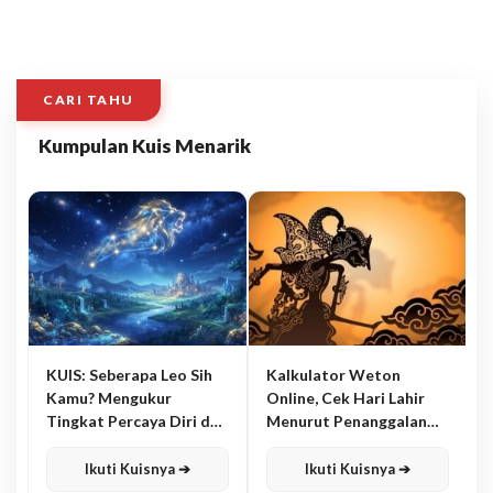
CARI TAHU
Kumpulan Kuis Menarik
KUIS: Seberapa Leo Sih
Kalkulator Weton
Kamu? Mengukur
Online, Cek Hari Lahir
Tingkat Percaya Diri dan
Menurut Penanggalan
Karisma
Jawa
Ikuti Kuisnya ➔
Ikuti Kuisnya ➔