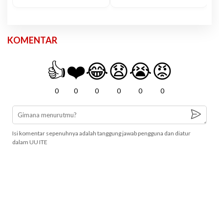
KOMENTAR
👍
❤️
😂
😧
😭
😡
0
0
0
0
0
0
Isi komentar sepenuhnya adalah tanggung jawab pengguna dan diatur
dalam UU ITE