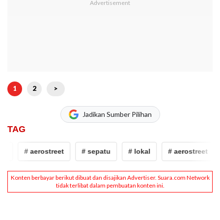
1
2
>
Jadikan Sumber Pilihan
TAG
l
# aerostreet
# sepatu
# lokal
# aerostreet