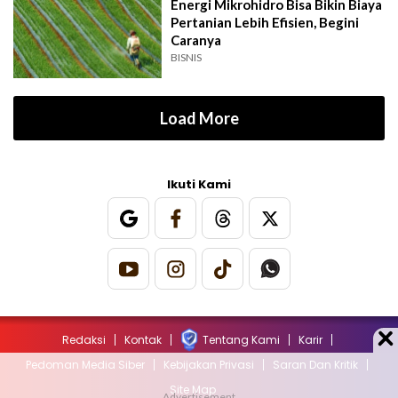
Energi Mikrohidro Bisa Bikin Biaya
Pertanian Lebih Efisien, Begini
Caranya
BISNIS
Load More
Ikuti Kami
Redaksi
Kontak
Tentang Kami
Karir
Pedoman Media Siber
Kebijakan Privasi
Saran Dan Kritik
Site Map