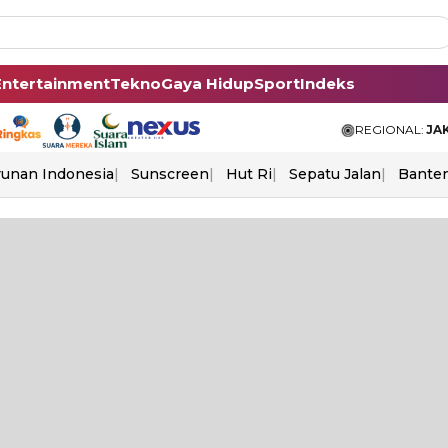
Entertainment
Tekno
Gaya Hidup
Sport
Indeks
REGIONAL:
JA
unan Indonesia
Sunscreen
Hut Ri
Sepatu Jalan
Bante