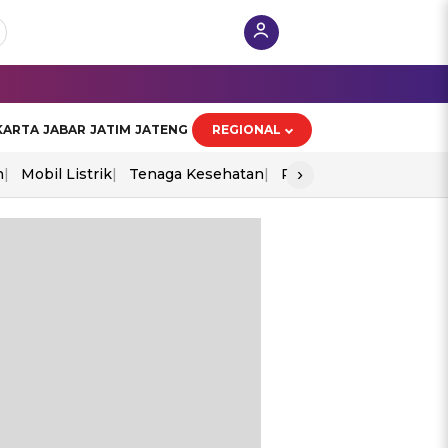
KARTA
JABAR
JATIM
JATENG
REGIONAL
›
n
Mobil Listrik
Tenaga Kesehatan
Perang As-Iran
Ekon