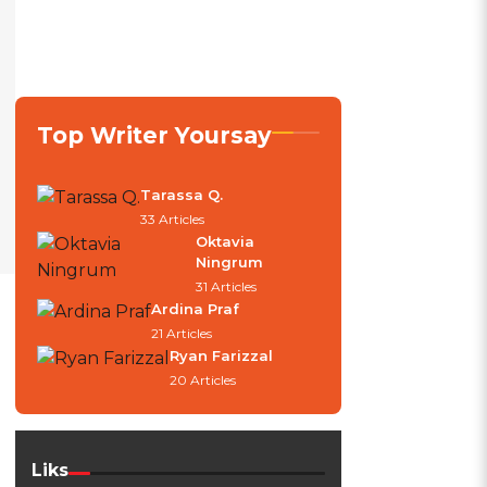
Top Writer Yoursay
Tarassa Q.
33 Articles
Oktavia
Ningrum
31 Articles
Ardina Praf
21 Articles
Ryan Farizzal
20 Articles
Liks