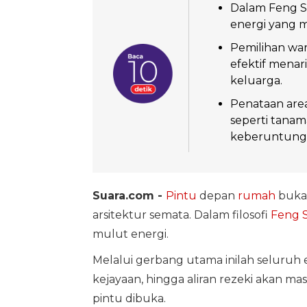
Dalam Feng S
energi yang m
Pemilihan war
efektif menari
keluarga.
Penataan are
seperti tanam
keberuntunga
Suara.com -
Pintu
depan
rumah
bukan
arsitektur semata. Dalam filosofi
Feng 
mulut energi.
Melalui gerbang utama inilah seluruh 
kejayaan, hingga aliran rezeki akan ma
pintu dibuka.