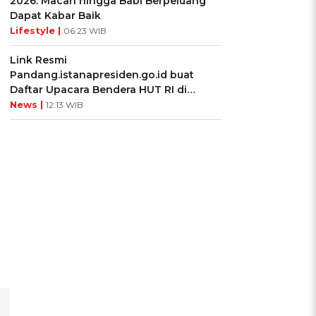
2026: Macan hingga Babi Berpeluang
Dapat Kabar Baik
Lifestyle |
06:23 WIB
Link Resmi
Pandang.istanapresiden.go.id buat
Daftar Upacara Bendera HUT RI di
Istana Negara
News |
12:13 WIB