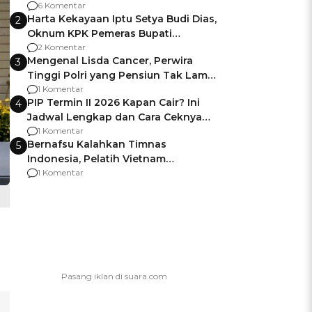
Gagalnya Negara Jamin Keamanan
6 Komentar
Harta Kekayaan Iptu Setya Budi Dias,
2
Oknum KPK Pemeras Bupati
Pemalang
2 Komentar
Mengenal Lisda Cancer, Perwira
3
Tinggi Polri yang Pensiun Tak Lama
Usai Jadi Brigjen
1 Komentar
PIP Termin II 2026 Kapan Cair? Ini
4
Jadwal Lengkap dan Cara Ceknya
agar Dana Tidak Hangus!
1 Komentar
Bernafsu Kalahkan Timnas
5
Indonesia, Pelatih Vietnam
Berencana Pakai Jimat di Pakansari
1 Komentar