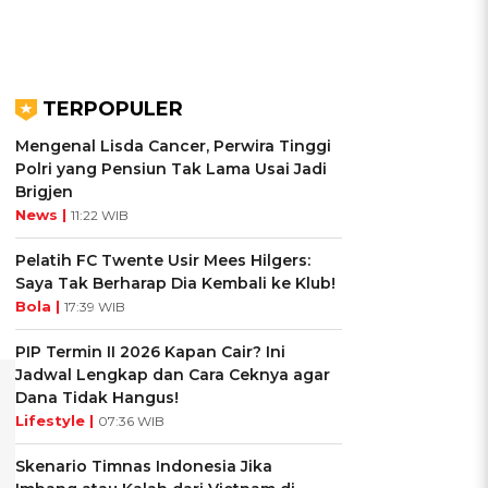
TERPOPULER
Mengenal Lisda Cancer, Perwira Tinggi
Polri yang Pensiun Tak Lama Usai Jadi
Brigjen
News |
11:22 WIB
Pelatih FC Twente Usir Mees Hilgers:
Saya Tak Berharap Dia Kembali ke Klub!
Bola |
17:39 WIB
PIP Termin II 2026 Kapan Cair? Ini
Jadwal Lengkap dan Cara Ceknya agar
Dana Tidak Hangus!
Lifestyle |
07:36 WIB
Skenario Timnas Indonesia Jika