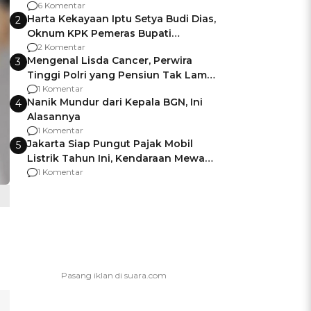
Gagalnya Negara Jamin Keamanan
6 Komentar
Harta Kekayaan Iptu Setya Budi Dias,
2
Oknum KPK Pemeras Bupati
Pemalang
2 Komentar
Mengenal Lisda Cancer, Perwira
3
Tinggi Polri yang Pensiun Tak Lama
Usai Jadi Brigjen
1 Komentar
Nanik Mundur dari Kepala BGN, Ini
4
Alasannya
1 Komentar
Jakarta Siap Pungut Pajak Mobil
5
Listrik Tahun Ini, Kendaraan Mewah
Kena hingga 75% PKB
1 Komentar