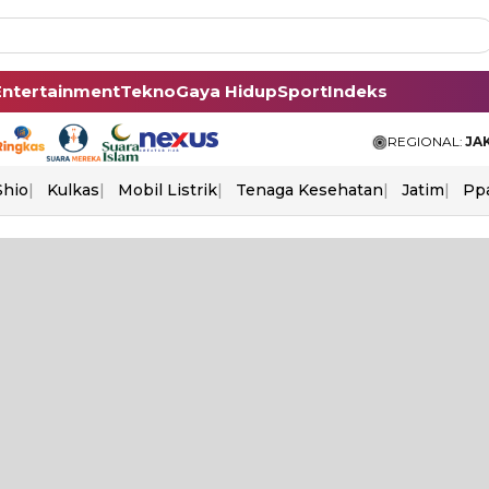
Entertainment
Tekno
Gaya Hidup
Sport
Indeks
REGIONAL:
JA
Shio
Kulkas
Mobil Listrik
Tenaga Kesehatan
Jatim
Pp