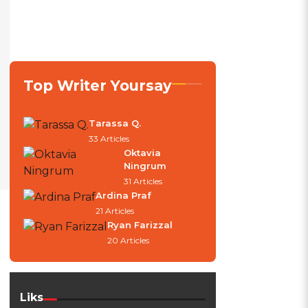
Top Writer Yoursay
Tarassa Q.
33 Articles
Oktavia
Ningrum
31 Articles
Ardina Praf
21 Articles
Ryan Farizzal
20 Articles
Liks