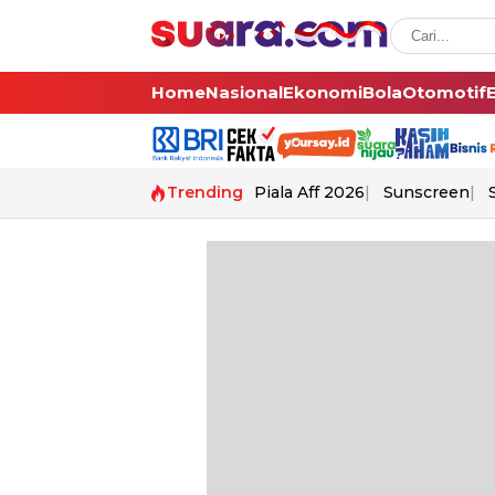
Home
Nasional
Ekonomi
Bola
Otomotif
Trending
Piala Aff 2026
Sunscreen