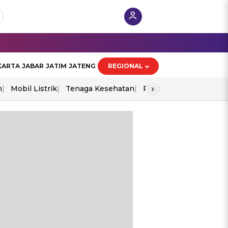
KARTA
JABAR
JATIM
JATENG
REGIONAL
›
n
Mobil Listrik
Tenaga Kesehatan
Piala Aff 2026
Ekono