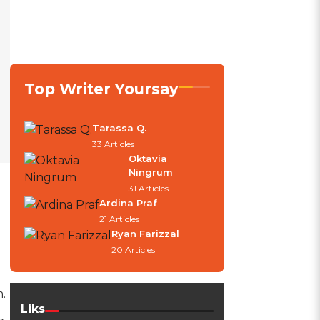
Top Writer Yoursay
Tarassa Q.
33 Articles
Oktavia
Ningrum
31 Articles
Ardina Praf
21 Articles
Ryan Farizzal
20 Articles
.
Liks