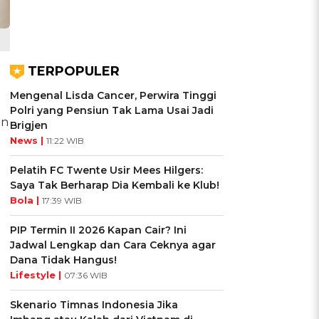
TERPOPULER
Mengenal Lisda Cancer, Perwira Tinggi
g
Polri yang Pensiun Tak Lama Usai Jadi
an
Brigjen
News |
11:22 WIB
Pelatih FC Twente Usir Mees Hilgers:
Saya Tak Berharap Dia Kembali ke Klub!
Bola |
17:39 WIB
PIP Termin II 2026 Kapan Cair? Ini
Jadwal Lengkap dan Cara Ceknya agar
Dana Tidak Hangus!
Lifestyle |
07:36 WIB
Skenario Timnas Indonesia Jika