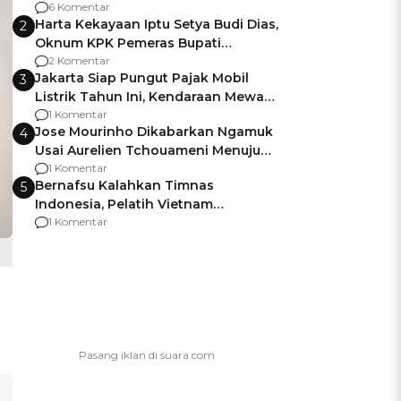
Gagalnya Negara Jamin Keamanan
6 Komentar
Harta Kekayaan Iptu Setya Budi Dias,
2
Oknum KPK Pemeras Bupati
Pemalang
2 Komentar
Jakarta Siap Pungut Pajak Mobil
3
Listrik Tahun Ini, Kendaraan Mewah
Kena hingga 75% PKB
1 Komentar
Jose Mourinho Dikabarkan Ngamuk
4
Usai Aurelien Tchouameni Menuju
Manchester United
1 Komentar
Bernafsu Kalahkan Timnas
5
Indonesia, Pelatih Vietnam
Berencana Pakai Jimat di Pakansari
1 Komentar