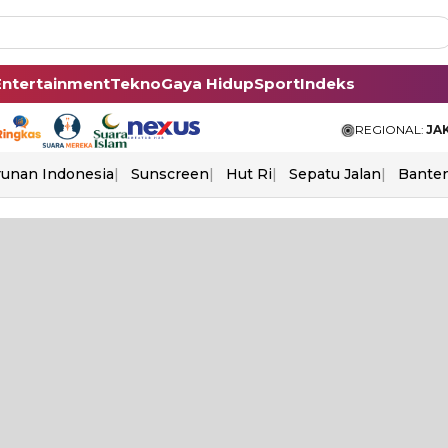
Entertainment
Tekno
Gaya Hidup
Sport
Indeks
REGIONAL:
JA
unan Indonesia
Sunscreen
Hut Ri
Sepatu Jalan
Bante