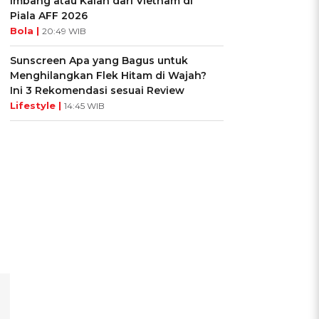
Imbang atau Kalah dari Vietnam di
Piala AFF 2026
Bola |
20:49 WIB
Sunscreen Apa yang Bagus untuk
Menghilangkan Flek Hitam di Wajah?
Ini 3 Rekomendasi sesuai Review
Lifestyle |
14:45 WIB