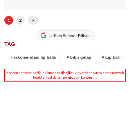
1
2
>
Jadikan Sumber Pilihan
TAG
# rekomendasi lip balm
# bibir gelap
# Lip Balm