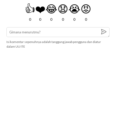
👍
❤️
😂
😧
😭
😡
0
0
0
0
0
0
Isi komentar sepenuhnya adalah tanggung jawab pengguna dan diatur
dalam UU ITE