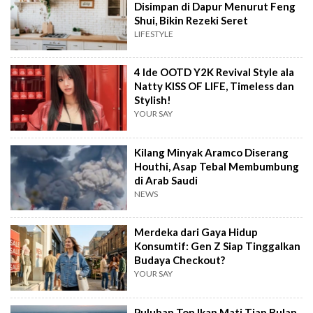
Disimpan di Dapur Menurut Feng
Shui, Bikin Rezeki Seret
LIFESTYLE
4 Ide OOTD Y2K Revival Style ala
Natty KISS OF LIFE, Timeless dan
Stylish!
YOUR SAY
Kilang Minyak Aramco Diserang
Houthi, Asap Tebal Membumbung
di Arab Saudi
NEWS
Merdeka dari Gaya Hidup
Konsumtif: Gen Z Siap Tinggalkan
Budaya Checkout?
YOUR SAY
Puluhan Ton Ikan Mati Tiap Bulan,