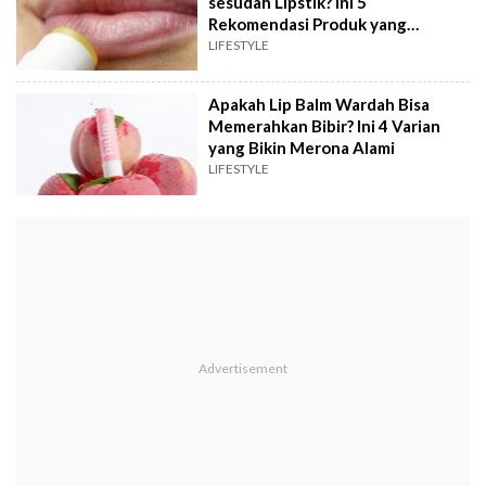
sesudah Lipstik? Ini 5
Rekomendasi Produk yang
Nyaman di Bibir
LIFESTYLE
Apakah Lip Balm Wardah Bisa
Memerahkan Bibir? Ini 4 Varian
yang Bikin Merona Alami
LIFESTYLE