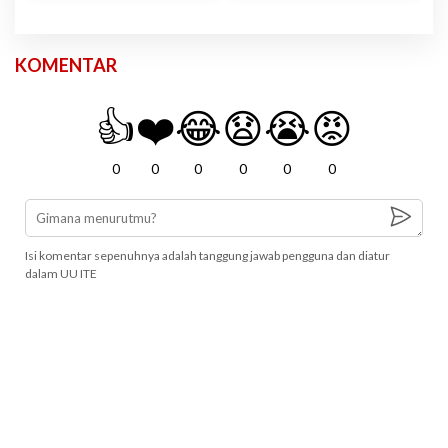
KOMENTAR
👍
❤️
😂
😧
😭
😡
0
0
0
0
0
0
Isi komentar sepenuhnya adalah tanggung jawab pengguna dan diatur
dalam UU ITE