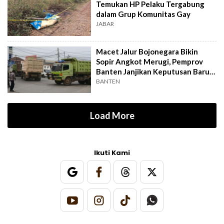
Temukan HP Pelaku Tergabung
dalam Grup Komunitas Gay
JABAR
Macet Jalur Bojonegara Bikin
Sopir Angkot Merugi, Pemprov
Banten Janjikan Keputusan Baru 4
Hari Lagi
BANTEN
Load More
Ikuti Kami