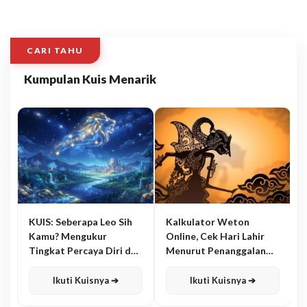
CARI TAHU
Kumpulan Kuis Menarik
KUIS: Seberapa Leo Sih
Kalkulator Weton
Kamu? Mengukur
Online, Cek Hari Lahir
Tingkat Percaya Diri dan
Menurut Penanggalan
Karisma
Jawa
Ikuti Kuisnya ➔
Ikuti Kuisnya ➔