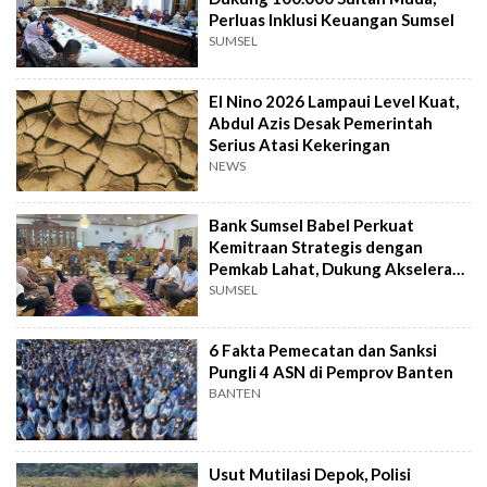
Perluas Inklusi Keuangan Sumsel
SUMSEL
El Nino 2026 Lampaui Level Kuat,
Abdul Azis Desak Pemerintah
Serius Atasi Kekeringan
NEWS
Bank Sumsel Babel Perkuat
Kemitraan Strategis dengan
Pemkab Lahat, Dukung Akselerasi
Ekonomi Daerah
SUMSEL
6 Fakta Pemecatan dan Sanksi
Pungli 4 ASN di Pemprov Banten
BANTEN
Usut Mutilasi Depok, Polisi