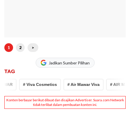
1
2
>
Jadikan Sumber Pilihan
TAG
AWAR
# Viva Cosmetics
# Air Mawar Viva
# AIR MAW