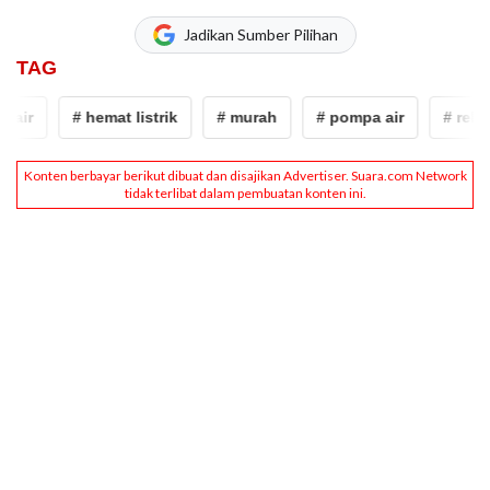
Jadikan Sumber Pilihan
TAG
ir
# hemat listrik
# murah
# pompa air
# rekome