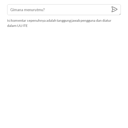
Isi komentar sepenuhnya adalah tanggung jawab pengguna dan diatur
dalam UU ITE