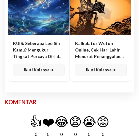
KUIS: Seberapa Leo Sih
Kalkulator Weton
Kamu? Mengukur
Online, Cek Hari Lahir
Tingkat Percaya Diri dan
Menurut Penanggalan
Karisma
Jawa
Ikuti Kuisnya ➔
Ikuti Kuisnya ➔
KOMENTAR
👍
❤️
😂
😧
😭
😡
0
0
0
0
0
0