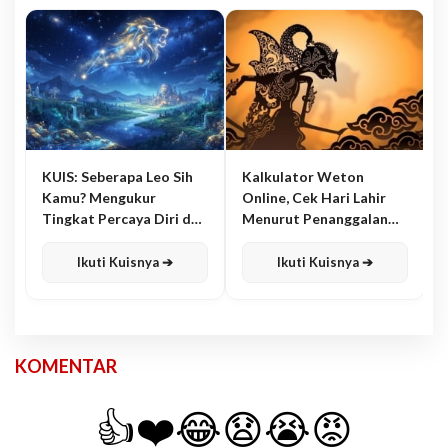
KUIS: Seberapa Leo Sih
Kalkulator Weton
Kamu? Mengukur
Online, Cek Hari Lahir
Tingkat Percaya Diri dan
Menurut Penanggalan
Karisma
Jawa
Ikuti Kuisnya ➔
Ikuti Kuisnya ➔
KOMENTAR
👍
❤️
😂
😧
😭
😡