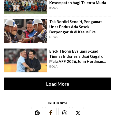
Kesempatan bagi Talenta Muda
BOLA
Tak Berdiri Sendiri, Pengamat
Unas Endus Ada Sosok
Berpengaruh di Kasus Eks
Jampidsus
NEWS
Erick Thohir Evaluasi Skuad
Timnas Indonesia Usai Gagal di
Piala AFF 2026, John Herdman
Out?
BOLA
Load More
Ikuti Kami