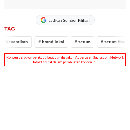
Jadikan Sumber Pilihan
TAG
 kecantikan
# brand lokal
# serum
# serum Hanasui