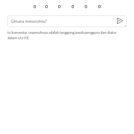
0
0
0
0
0
0
Isi komentar sepenuhnya adalah tanggung jawab pengguna dan diatur
dalam UU ITE