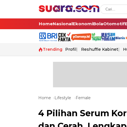
Home
Nasional
Ekonomi
Bola
Otomotif
Trending
Profil
Reshuffle Kabinet
H
Home
Lifestyle
Female
4 Pilihan Serum Ko
dan Cerah, Lengka