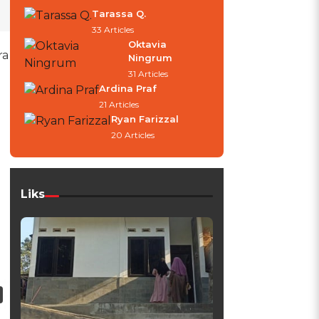
Tarassa Q.
33 Articles
Oktavia
ra
Ningrum
31 Articles
Ardina Praf
21 Articles
Ryan Farizzal
20 Articles
Liks