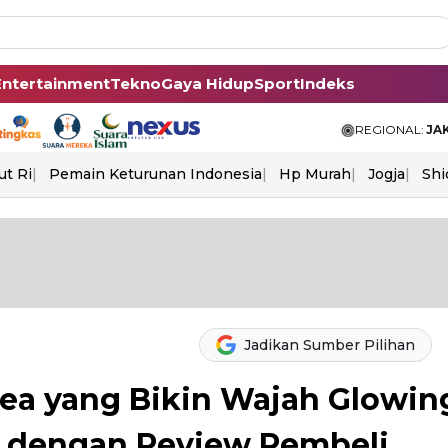
Entertainment
Tekno
Gaya Hidup
Sport
Indeks
REGIONAL:
JA
ut Ri
Pemain Keturunan Indonesia
Hp Murah
Jogja
Shi
Jadikan Sumber Pilihan
rea yang Bikin Wajah Glowin
p dengan Review Pembeli