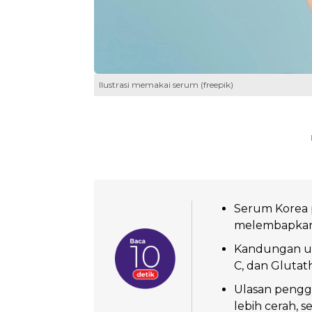
Ilustrasi memakai serum (freepik)
Serum Korea 
melembapkan,
Kandungan ung
C, dan Glutat
Ulasan peng
lebih cerah, s