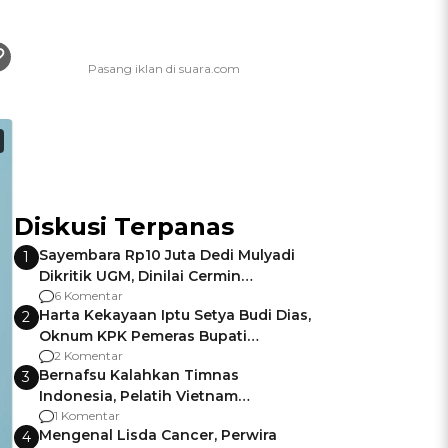
Diskusi Terpanas
Sayembara Rp10 Juta Dedi Mulyadi
1
Dikritik UGM, Dinilai Cermin
Gagalnya Negara Jamin Keamanan
6 Komentar
Harta Kekayaan Iptu Setya Budi Dias,
2
Oknum KPK Pemeras Bupati
Pemalang
2 Komentar
Bernafsu Kalahkan Timnas
3
Indonesia, Pelatih Vietnam
Berencana Pakai Jimat di Pakansari
1 Komentar
Mengenal Lisda Cancer, Perwira
4