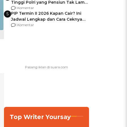
Tinggi Polri yang Pensiun Tak Lama
Usai Jadi Brigjen
1 Komentar
PIP Termin II 2026 Kapan Cair? Ini
5
Jadwal Lengkap dan Cara Ceknya
agar Dana Tidak Hangus!
1 Komentar
Top Writer Yoursay