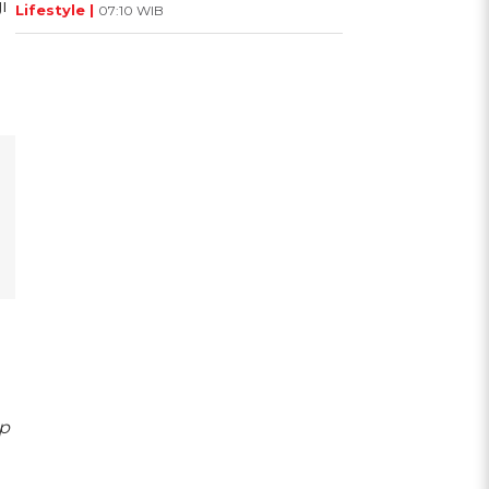
i
Lifestyle |
07:10 WIB
ap