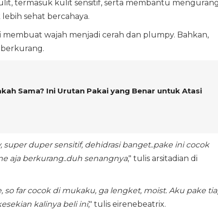
lit, termasuk kulit sensitif, serta membantu mengurang
lebih sehat bercahaya.
i membuat wajah menjadi cerah dan plumpy. Bahkan,
 berkurang.
ah Sama? Ini Urutan Pakai yang Benar untuk Atasi
 super duper sensitif, dehidrasi banget..pake ini cocok
line aja berkurang..duh senangnya
," tulis arsitadian di
ne, so far cocok di mukaku, ga lengket, moist. Aku pake ti
ekian kalinya beli ini
," tulis eirenebeatrix.