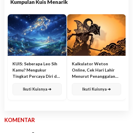
Kumpulan Kuis Menarik
KUIS: Seberapa Leo Sih
Kalkulator Weton
Kamu? Mengukur
Online, Cek Hari Lahir
Tingkat Percaya Diri dan
Menurut Penanggalan
Karisma
Jawa
Ikuti Kuisnya ➔
Ikuti Kuisnya ➔
KOMENTAR