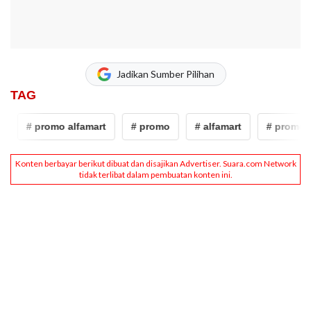
Jadikan Sumber Pilihan
TAG
# promo alfamart
# promo
# alfamart
# promo al