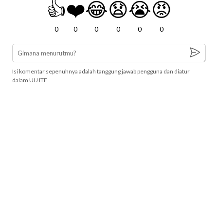
👍
❤️
😂
😧
😭
😡
0
0
0
0
0
0
Isi komentar sepenuhnya adalah tanggung jawab pengguna dan diatur
dalam UU ITE