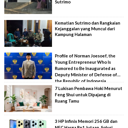
Sutrimo
Kematian Sutrimo dan Rangkaian
Kejanggalan yang Muncul dari
Kampung Halaman
Profile of Norman Joesoef, the
Young Entrepreneur Who Is
Rumored to Be Inaugurated as
Deputy Minister of Defense of
the Republic of Indonesia
7 Lukisan Pembawa Hoki Menurut
Feng Shui untuk Dipajang di
Ruang Tamu
3 HP Infinix Memori 256 GB dan
NFC Harga Rp1 Jutaan, Solusi