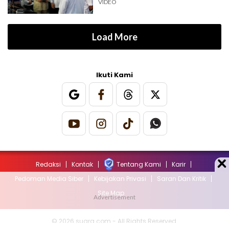
VIDEO
Load More
Ikuti Kami
Redaksi
Kontak
Tentang Kami
Karir
Pedoman Media Siber
Kebijakan Privasi
Saran Dan Kritik
Site Map
© 2026 suara.com - All Rights Reserved.