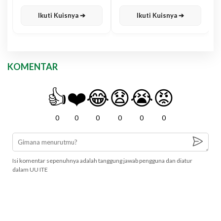
Karisma
Jawa
Ikuti Kuisnya ➔
Ikuti Kuisnya ➔
KOMENTAR
👍
❤️
😂
😧
😭
😡
0
0
0
0
0
0
Isi komentar sepenuhnya adalah tanggung jawab pengguna dan diatur
dalam UU ITE