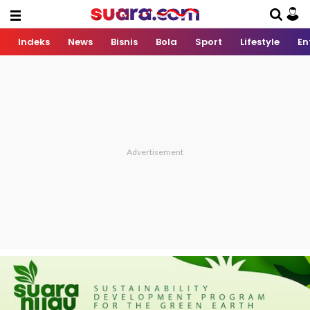
Indeks
News
Bisnis
Bola
Sport
Lifestyle
En