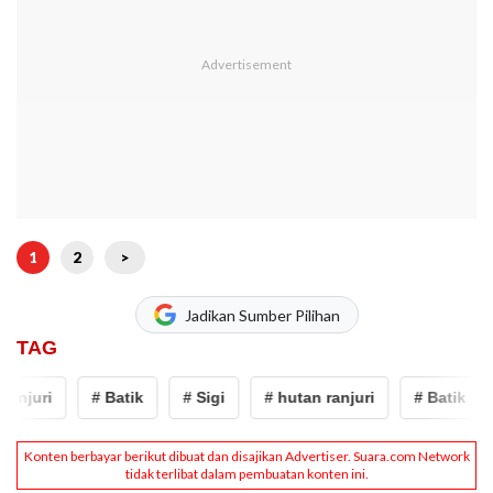
1
2
>
Jadikan Sumber Pilihan
TAG
anjuri
# Batik
# Sigi
# hutan ranjuri
# Batik