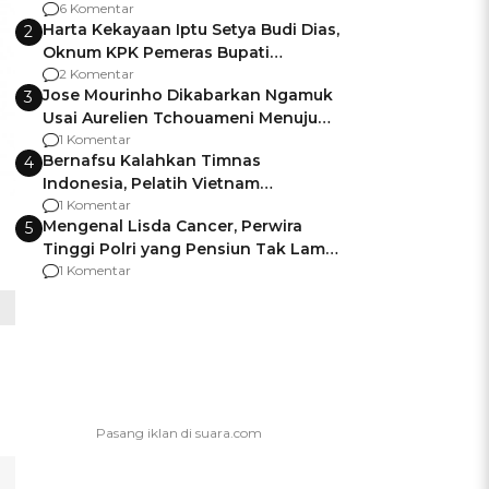
Gagalnya Negara Jamin Keamanan
6 Komentar
Harta Kekayaan Iptu Setya Budi Dias,
2
Oknum KPK Pemeras Bupati
Pemalang
2 Komentar
Jose Mourinho Dikabarkan Ngamuk
3
Usai Aurelien Tchouameni Menuju
Manchester United
1 Komentar
Bernafsu Kalahkan Timnas
4
Indonesia, Pelatih Vietnam
Berencana Pakai Jimat di Pakansari
1 Komentar
Mengenal Lisda Cancer, Perwira
5
Tinggi Polri yang Pensiun Tak Lama
Usai Jadi Brigjen
1 Komentar