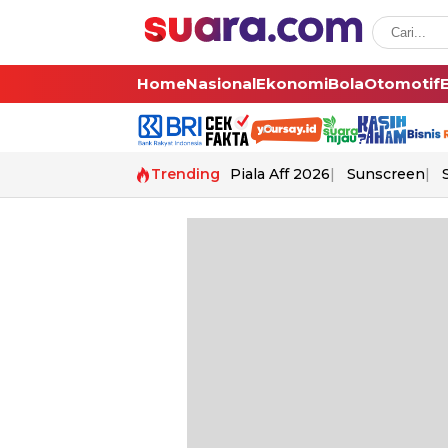
Home
Nasional
Ekonomi
Bola
Otomotif
Trending
Piala Aff 2026
Sunscreen