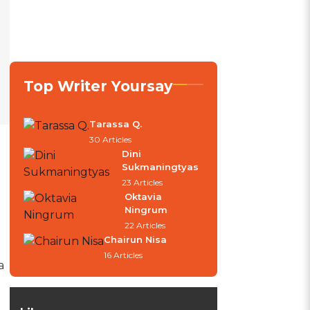
Top Writer Yoursay
Tarassa Q.
30 Articles
Dini
Sukmaningtyas
23 Articles
Oktavia
Ningrum
22 Articles
Chairun Nisa
16 Articles
a