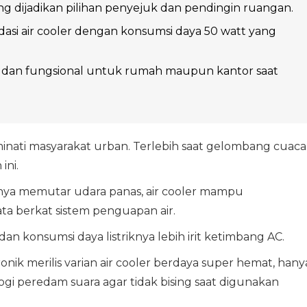
ring dijadikan pilihan penyejuk dan pendingin ruangan.
si air cooler dengan konsumsi daya 50 watt yang
tis dan fungsional untuk rumah maupun kantor saat
minati masyarakat urban. Terlebih saat gelombang cuaca
ini.
hanya memutar udara panas, air cooler mampu
a berkat sistem penguapan air.
dan konsumsi daya listriknya lebih irit ketimbang AC.
ik merilis varian air cooler berdaya super hemat, hany
logi peredam suara agar tidak bising saat digunakan