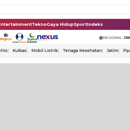
Entertainment
Tekno
Gaya Hidup
Sport
Indeks
REGIONAL:
JA
Shio
Kulkas
Mobil Listrik
Tenaga Kesehatan
Jatim
Pp