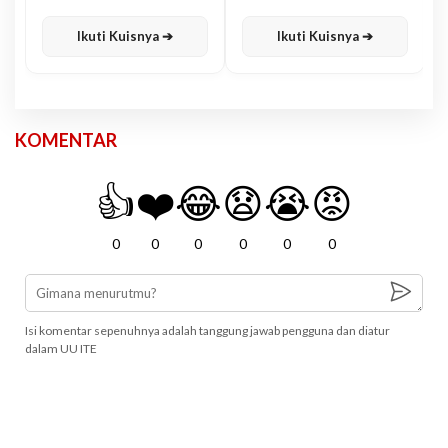
Karisma
Jawa
Ikuti Kuisnya ➔
Ikuti Kuisnya ➔
KOMENTAR
👍
❤️
😂
😧
😭
😡
0
0
0
0
0
0
Isi komentar sepenuhnya adalah tanggung jawab pengguna dan diatur
dalam UU ITE