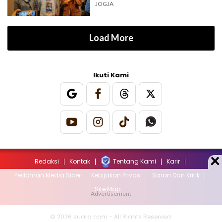
JOGJA
Load More
Ikuti Kami
Redaksi
Kontak
Tentang Kami
Karir
Pedoman Media Siber
Kebijakan Privasi
Saran Dan Kritik
Site Map
© 2026 suara.com - All Rights Reserved.