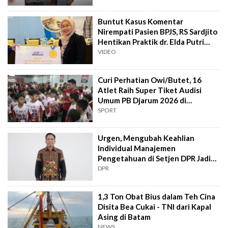
Buntut Kasus Komentar
Nirempati Pasien BPJS, RS Sardjito
Hentikan Praktik dr. Elda Putri
Rahard
VIDEO
Curi Perhatian Owi/Butet, 16
Atlet Raih Super Tiket Audisi
Umum PB Djarum 2026 di
Makassar
SPORT
Urgen, Mengubah Keahlian
Individual Manajemen
Pengetahuan di Setjen DPR Jadi
Kekuatan Institusional
DPR
1,3 Ton Obat Bius dalam Teh Cina
Disita Bea Cukai - TNI dari Kapal
Asing di Batam
NEWS