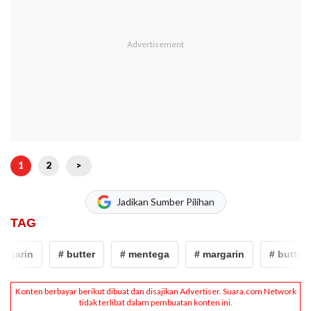
1
2
>
Jadikan Sumber Pilihan
TAG
rgarin
# butter
# mentega
# margarin
# butter