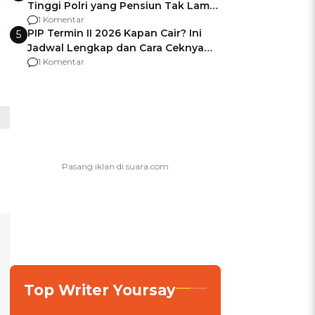
Tinggi Polri yang Pensiun Tak Lama
Usai Jadi Brigjen
1 Komentar
PIP Termin II 2026 Kapan Cair? Ini
5
Jadwal Lengkap dan Cara Ceknya
agar Dana Tidak Hangus!
1 Komentar
Top Writer Yoursay