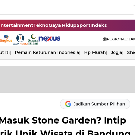
Entertainment
Tekno
Gaya Hidup
Sport
Indeks
REGIONAL:
JA
ut Ri
Pemain Keturunan Indonesia
Hp Murah
Jogja
Shi
Jadikan Sumber Pilihan
 Masuk Stone Garden? Intip
rik Unik Wisata di Bandung