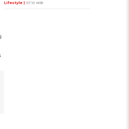
Lifestyle |
07:10 WIB
g
s