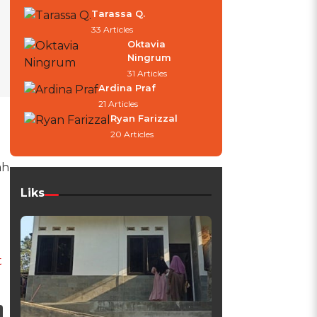
Tarassa Q.
33 Articles
Oktavia
Ningrum
31 Articles
Ardina Praf
21 Articles
Ryan Farizzal
20 Articles
ah
Liks
t