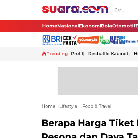
Home
Nasional
Ekonomi
Bola
Otomotif
Trending
Profil
Reshuffle Kabinet
H
Home
Lifestyle
Food & Travel
Berapa Harga Tiket
Pesona dan Daya Ta