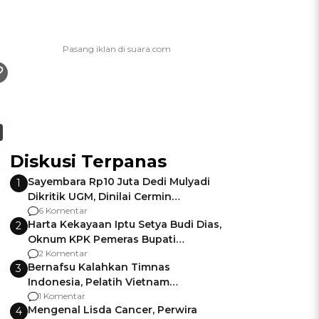
Diskusi Terpanas
Sayembara Rp10 Juta Dedi Mulyadi
1
Dikritik UGM, Dinilai Cermin
Gagalnya Negara Jamin Keamanan
6 Komentar
Harta Kekayaan Iptu Setya Budi Dias,
2
Oknum KPK Pemeras Bupati
Pemalang
2 Komentar
Bernafsu Kalahkan Timnas
3
Indonesia, Pelatih Vietnam
Berencana Pakai Jimat di Pakansari
1 Komentar
Mengenal Lisda Cancer, Perwira
4