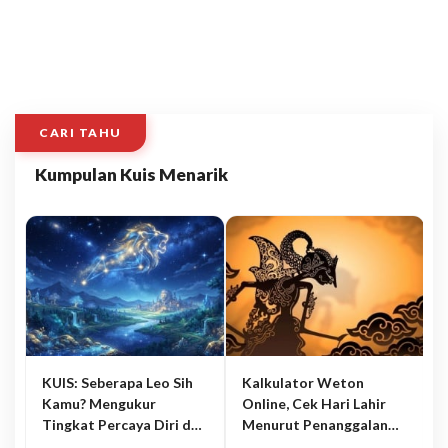
CARI TAHU
Kumpulan Kuis Menarik
KUIS: Seberapa Leo Sih
Kalkulator Weton
Kamu? Mengukur
Online, Cek Hari Lahir
Tingkat Percaya Diri dan
Menurut Penanggalan
Karisma
Jawa