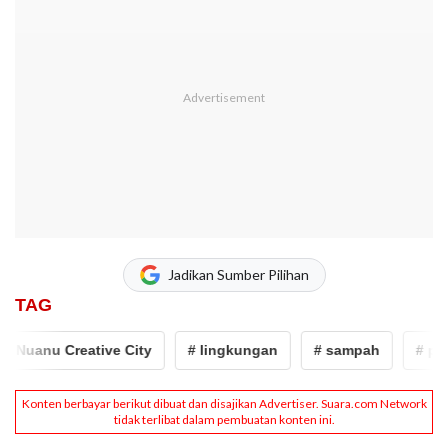
Jadikan Sumber Pilihan
TAG
Nuanu Creative City
# lingkungan
# sampah
# peng