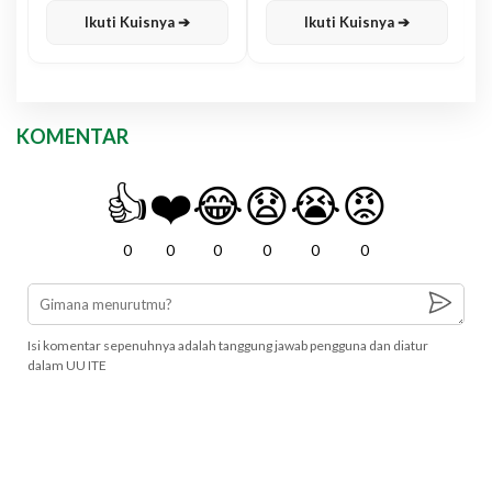
Ikuti Kuisnya ➔
Ikuti Kuisnya ➔
KOMENTAR
👍
❤️
😂
😧
😭
😡
0
0
0
0
0
0
Isi komentar sepenuhnya adalah tanggung jawab pengguna dan diatur
dalam UU ITE