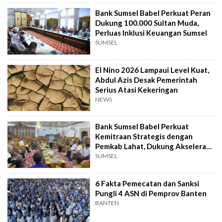
Bank Sumsel Babel Perkuat Peran
Dukung 100.000 Sultan Muda,
Perluas Inklusi Keuangan Sumsel
SUMSEL
El Nino 2026 Lampaui Level Kuat,
Abdul Azis Desak Pemerintah
Serius Atasi Kekeringan
NEWS
Bank Sumsel Babel Perkuat
Kemitraan Strategis dengan
Pemkab Lahat, Dukung Akselerasi
Ekonomi Daerah
SUMSEL
6 Fakta Pemecatan dan Sanksi
Pungli 4 ASN di Pemprov Banten
BANTEN