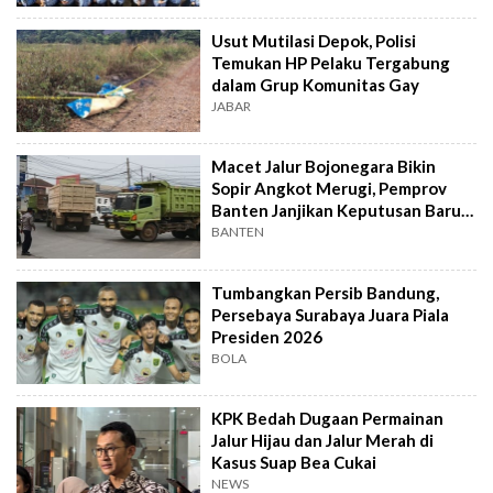
Usut Mutilasi Depok, Polisi
Temukan HP Pelaku Tergabung
dalam Grup Komunitas Gay
JABAR
Macet Jalur Bojonegara Bikin
Sopir Angkot Merugi, Pemprov
Banten Janjikan Keputusan Baru 4
Hari Lagi
BANTEN
Tumbangkan Persib Bandung,
Persebaya Surabaya Juara Piala
Presiden 2026
BOLA
KPK Bedah Dugaan Permainan
Jalur Hijau dan Jalur Merah di
Kasus Suap Bea Cukai
NEWS