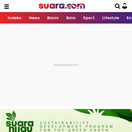
Indeks
News
Bisnis
Bola
Sport
Lifestyle
En