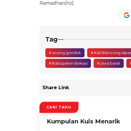
Ramadhan/nz]
Tag
# eceng gondok
# Kali Blencong dip
# Kabupaten Bekasi
# jawa barat
Share Link
CARI TAHU
Kumpulan Kuis Menarik