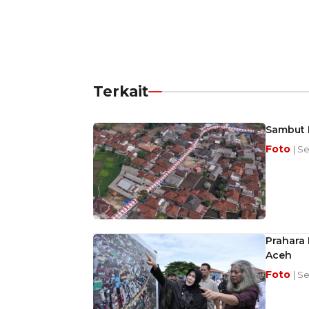
Terkait
Sambut H
Foto
| S
Prahara
Aceh
Foto
| S