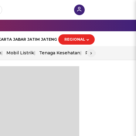
KARTA
JABAR
JATIM
JATENG
REGIONAL
›
n
Mobil Listrik
Tenaga Kesehatan
Piala Aff 2026
Ekono