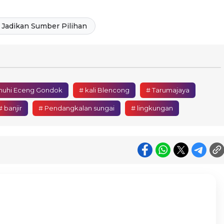
Jadikan Sumber Pilihan
enuhi Eceng Gondok
# kali Blencong
# Tarumajaya
# banjir
# Pendangkalan sungai
# lingkungan