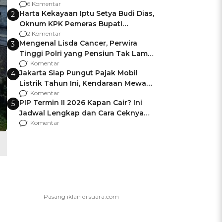
Gagalnya Negara Jamin Keamanan
6 Komentar
Harta Kekayaan Iptu Setya Budi Dias,
2
Oknum KPK Pemeras Bupati
Pemalang
2 Komentar
Mengenal Lisda Cancer, Perwira
3
Tinggi Polri yang Pensiun Tak Lama
Usai Jadi Brigjen
1 Komentar
Jakarta Siap Pungut Pajak Mobil
4
Listrik Tahun Ini, Kendaraan Mewah
Kena hingga 75% PKB
1 Komentar
PIP Termin II 2026 Kapan Cair? Ini
5
Jadwal Lengkap dan Cara Ceknya
agar Dana Tidak Hangus!
1 Komentar