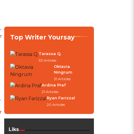
a
,
r
Top Writer Yoursay
Tarassa Q.
33 Articles
Oktavia
Ningrum
31 Articles
Ardina Praf
21 Articles
Ryan Farizzal
.
20 Articles
r
Liks