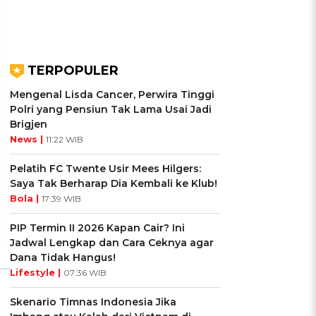
TERPOPULER
Mengenal Lisda Cancer, Perwira Tinggi
Polri yang Pensiun Tak Lama Usai Jadi
Brigjen
UIS: Sepatu Mana yang
KUIS: Seberapa Kenal
News |
Cocok dengan
Kamu dengan Si Zodiak
11:22 WIB
Kepribadianmu?
Cancer?
Pelatih FC Twente Usir Mees Hilgers:
Saya Tak Berharap Dia Kembali ke Klub!
Ikuti Kuisnya ➔
Ikuti Kuisnya ➔
Bola |
17:39 WIB
PIP Termin II 2026 Kapan Cair? Ini
Jadwal Lengkap dan Cara Ceknya agar
Dana Tidak Hangus!
Lifestyle |
07:36 WIB
Skenario Timnas Indonesia Jika