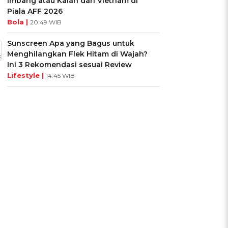
Imbang atau Kalah dari Vietnam di
Piala AFF 2026
Bola |
20:49 WIB
Sunscreen Apa yang Bagus untuk
Menghilangkan Flek Hitam di Wajah?
Ini 3 Rekomendasi sesuai Review
Lifestyle |
14:45 WIB