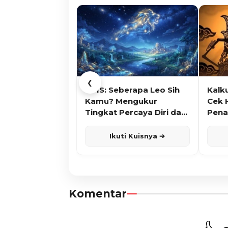
❮
KUIS: Seberapa Leo Sih
Kalk
Kamu? Mengukur
Cek 
Tingkat Percaya Diri dan
Pena
Karisma
Ikuti Kuisnya ➔
Komentar