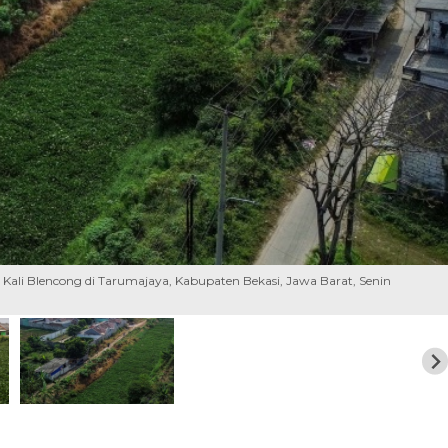
li Blencong di Tarumajaya, Kabupaten Bekasi, Jawa Barat, Senin