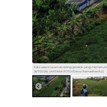
Foto udara tanaman eceng gondok yang memenuhi Ka
(6/7/2026). [ANTARA FOTO/Darryl Ramadhan/nz]