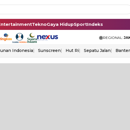
Entertainment
Tekno
Gaya Hidup
Sport
Indeks
REGIONAL:
JA
unan Indonesia
Sunscreen
Hut Ri
Sepatu Jalan
Bante