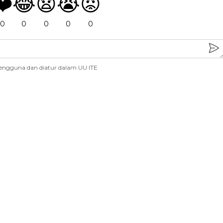
❤️
😂
😧
😭
😡
0
0
0
0
0
engguna dan diatur dalam UU ITE