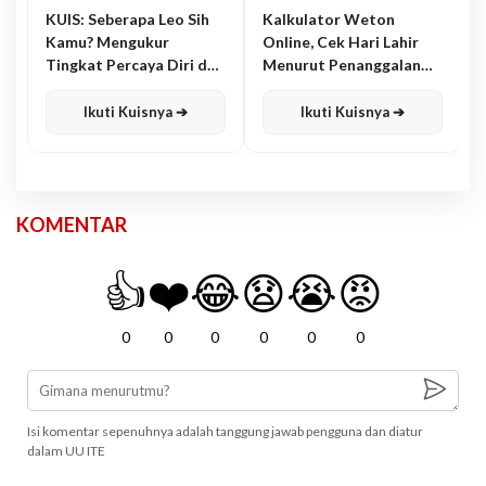
KUIS: Seberapa Leo Sih
Kalkulator Weton
Kamu? Mengukur
Online, Cek Hari Lahir
Tingkat Percaya Diri dan
Menurut Penanggalan
Karisma
Jawa
Ikuti Kuisnya ➔
Ikuti Kuisnya ➔
KOMENTAR
👍
❤️
😂
😧
😭
😡
0
0
0
0
0
0
Isi komentar sepenuhnya adalah tanggung jawab pengguna dan diatur
dalam UU ITE