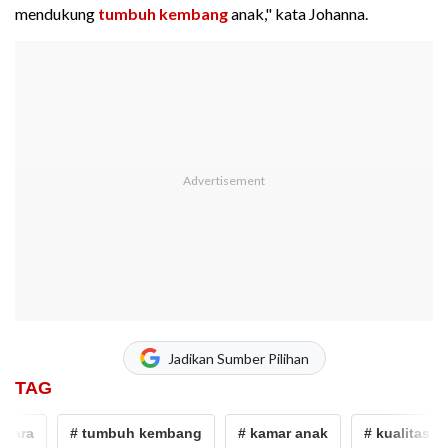
mendukung
tumbuh kembang
anak," kata Johanna.
Jadikan Sumber Pilihan
TAG
ara
# tumbuh kembang
# kamar anak
# kualitas uda