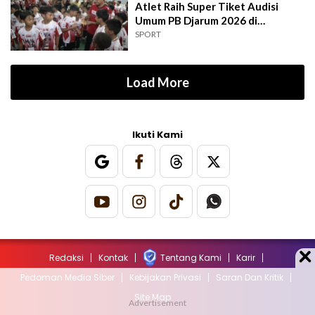
Atlet Raih Super Tiket Audisi
Umum PB Djarum 2026 di
Makassar
SPORT
Load More
Ikuti Kami
Redaksi
Kontak
Tentang Kami
Karir
Pedoman Media Siber
Kebijakan Privasi
Saran Dan Kritik
Site Map