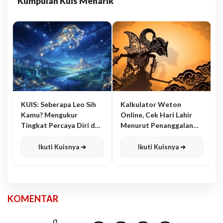
Kumpulan Kuis Menarik
KUIS: Seberapa Leo Sih
Kalkulator Weton
Kamu? Mengukur
Online, Cek Hari Lahir
Tingkat Percaya Diri dan
Menurut Penanggalan
Karisma
Jawa
Ikuti Kuisnya ➔
Ikuti Kuisnya ➔
KOMENTAR