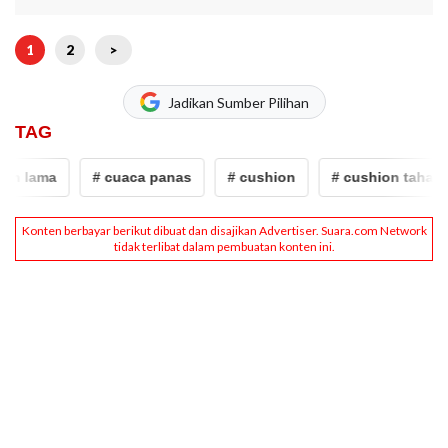
1
2
>
Jadikan Sumber Pilihan
TAG
n lama
# cuaca panas
# cushion
# cushion tahan la