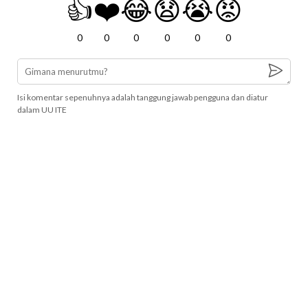
👍
❤️
😂
😧
😭
😡
0
0
0
0
0
0
Isi komentar sepenuhnya adalah tanggung jawab pengguna dan diatur
dalam UU ITE