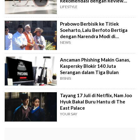
Rekomendasi dengan Review
Bintang 5
LIFESTYLE
Prabowo Berbisik ke Titiek
Soeharto, Lalu Berfoto Bertiga
dengan Narendra Modi di
Prambanan
NEWS
Ancaman Phishing Makin Ganas,
Kaspersky Blokir 140 Juta
Serangan dalam Tiga Bulan
BISNIS
Tayang 17 Juli di Netflix, Nam Joo
Hyuk Bakal Buru Hantu di The
East Palace
YOUR SAY