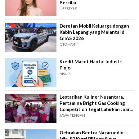
Berkilau
LIFESTYLE
Deretan Mobil Keluarga dengan
Kabin Lapang yang Melantai di
GIIAS 2026
OTOMOTIF
Kredit Macet Hantui Industri
Pinjol
BISNIS
Lestarikan Kuliner Nusantara,
Pertamina Bright Gas Cooking
Competition Tegal Lahirkan Juara
Baru
JAWA TENGAH
Gebrakan Bentor Nazaruddin:
Misi 50 Kursi PRI dan Sinyal