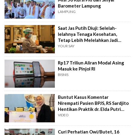
Barometer Lampung
LAMPUNG
Saat Jas Putih Diuji: Selelah-
lelahnya Tenaga Kesehatan,
Tetap Lebih Melelahkan Jadi
Pasien
YOUR SAY
Rp17 Triliun Aliran Modal Asing
Masuk ke Pinjol RI
BISNIS
Buntut Kasus Komentar
Nirempati Pasien BPJS, RS Sardjito
Hentikan Praktik dr. Elda Putri
Rahard
VIDEO
Curi Perhatian Owi/Butet, 16