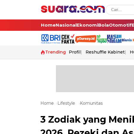
Home
Nasional
Ekonomi
Bola
Otomotif
Trending
Profil
Reshuffle Kabinet
H
Home
Lifestyle
Komunitas
3 Zodiak yang Meni
2026, Rezeki dan A