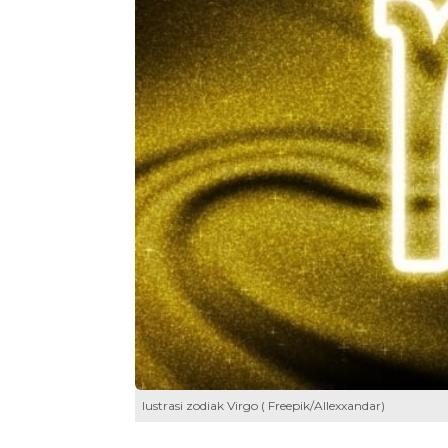
lustrasi zodiak Virgo ( Freepik/Allexxandar)