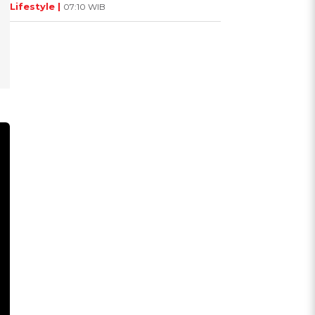
Lifestyle |
07:10 WIB