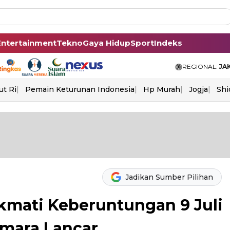
Entertainment
Tekno
Gaya Hidup
Sport
Indeks
REGIONAL:
JA
ut Ri
Pemain Keturunan Indonesia
Hp Murah
Jogja
Shi
Jadikan Sumber Pilihan
kmati Keberuntungan 9 Juli
smara Lancar