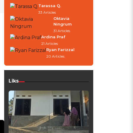
Tarassa Q.
33 Articles
Oktavia
Ningrum
31 Articles
Ardina Praf
21 Articles
Ryan Farizzal
20 Articles
Liks