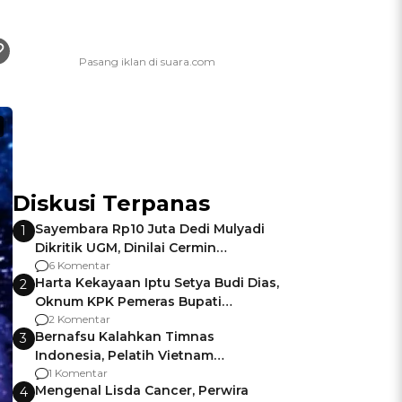
Diskusi Terpanas
Sayembara Rp10 Juta Dedi Mulyadi
1
Dikritik UGM, Dinilai Cermin
Gagalnya Negara Jamin Keamanan
6 Komentar
Harta Kekayaan Iptu Setya Budi Dias,
2
Oknum KPK Pemeras Bupati
Pemalang
2 Komentar
Bernafsu Kalahkan Timnas
3
Indonesia, Pelatih Vietnam
Berencana Pakai Jimat di Pakansari
1 Komentar
Mengenal Lisda Cancer, Perwira
4