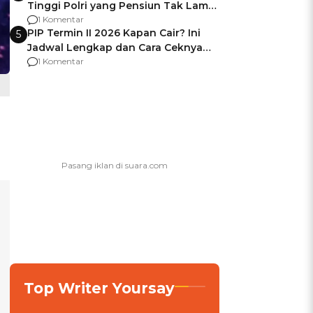
Tinggi Polri yang Pensiun Tak Lama
Usai Jadi Brigjen
1 Komentar
PIP Termin II 2026 Kapan Cair? Ini
5
Jadwal Lengkap dan Cara Ceknya
agar Dana Tidak Hangus!
1 Komentar
Top Writer Yoursay