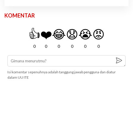
KOMENTAR
👍
❤️
😂
😧
😭
😡
0
0
0
0
0
0
Isi komentar sepenuhnya adalah tanggung jawab pengguna dan diatur
dalam UU ITE