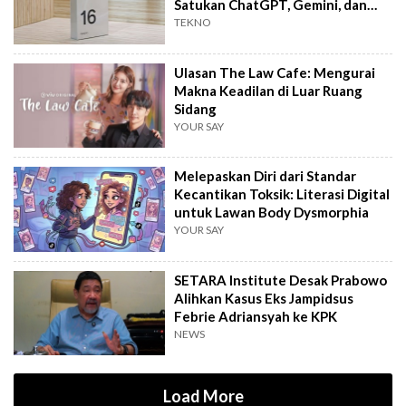
Satukan ChatGPT, Gemini, dan
Perplexity
TEKNO
Ulasan The Law Cafe: Mengurai
Makna Keadilan di Luar Ruang
Sidang
YOUR SAY
Melepaskan Diri dari Standar
Kecantikan Toksik: Literasi Digital
untuk Lawan Body Dysmorphia
YOUR SAY
SETARA Institute Desak Prabowo
Alihkan Kasus Eks Jampidsus
Febrie Adriansyah ke KPK
NEWS
Load More