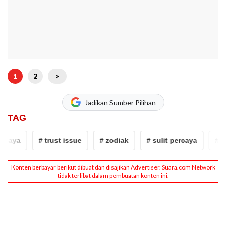
1
2
>
Jadikan Sumber Pilihan
TAG
rcaya
# trust issue
# zodiak
# sulit percaya
# tr