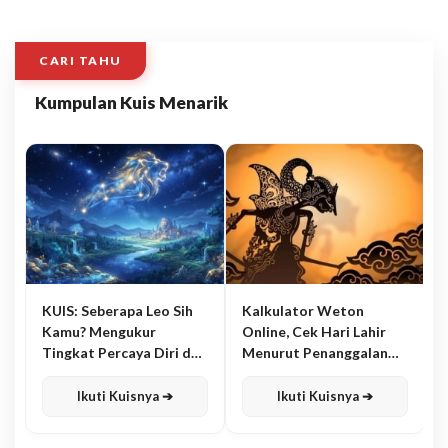
CARI TAHU
Kumpulan Kuis Menarik
KUIS: Seberapa Leo Sih
Kalkulator Weton
Kamu? Mengukur
Online, Cek Hari Lahir
Tingkat Percaya Diri dan
Menurut Penanggalan
Karisma
Jawa
Ikuti Kuisnya ➔
Ikuti Kuisnya ➔