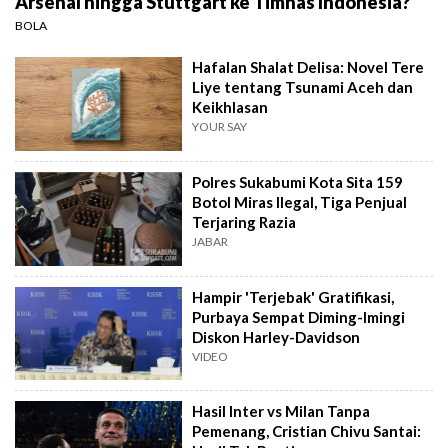
Arsenal hingga Stuttgart ke Timnas Indonesia?
BOLA
Hafalan Shalat Delisa: Novel Tere
Liye tentang Tsunami Aceh dan
Keikhlasan
YOUR SAY
Polres Sukabumi Kota Sita 159
Botol Miras Ilegal, Tiga Penjual
Terjaring Razia
JABAR
Hampir 'Terjebak' Gratifikasi,
Purbaya Sempat Diming-Imingi
Diskon Harley-Davidson
VIDEO
Hasil Inter vs Milan Tanpa
Pemenang, Cristian Chivu Santai: