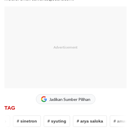
Jadikan Sumber Pilihan
TAG
po
# sinetron
# syuting
# arya saloka
# amanda