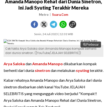
Amanda Manopo Rehat dari Dunia Sinetron,
Ini Jadi Syuting Terakhir Mereka
Metro
Suara.Com
Senin, 24 Juli 2023 | 12:01 WIB
Perbesar
Cek fakta Arya Saloka dan Amanda Manopo kompak berhenti
dari dunia sinetron. ([YouTube/JELAJAH SELEBRITIS])
Arya Saloka
dan
Amanda Manopo
dikabarkan kompak
berhenti dari dunia
sinetron
dan melakukan
syuting
terakhir.
Kabar rehatnya Amanda Manopo dan Arya Saloka dari dunia
sinetron disebarkan oleh kanal YouTube JELAJAH
SELEBRITIS yang mengunggah video berjudul "Kompak!!
Arya Saloka dan Amanda Manopo Rehat dari Dunia Sinetron,
Reaksi Fans Sungguh Tak Terduga".