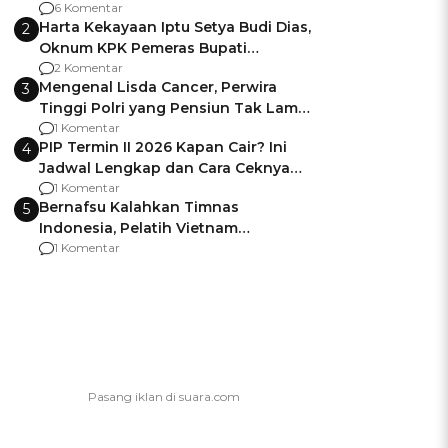
Gagalnya Negara Jamin Keamanan
6 Komentar
Harta Kekayaan Iptu Setya Budi Dias,
2
Oknum KPK Pemeras Bupati
Pemalang
2 Komentar
Mengenal Lisda Cancer, Perwira
a
3
Tinggi Polri yang Pensiun Tak Lama
Usai Jadi Brigjen
1 Komentar
PIP Termin II 2026 Kapan Cair? Ini
4
Jadwal Lengkap dan Cara Ceknya
agar Dana Tidak Hangus!
1 Komentar
Bernafsu Kalahkan Timnas
5
Indonesia, Pelatih Vietnam
Berencana Pakai Jimat di Pakansari
1 Komentar