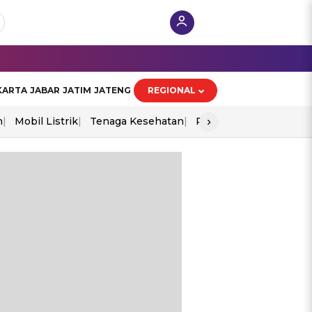
KARTA
JABAR
JATIM
JATENG
REGIONAL
›
n
Mobil Listrik
Tenaga Kesehatan
Perang As-Iran
Ekon