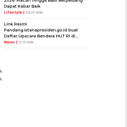
2026: Macan hingga Babi Berpeluang
Dapat Kabar Baik
Lifestyle |
06:23 WIB
Link Resmi
a
Pandang.istanapresiden.go.id buat
Daftar Upacara Bendera HUT RI di
Istana Negara
News |
12:13 WIB
k
k