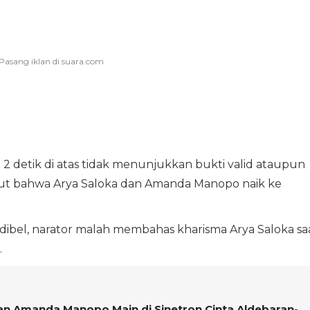
 2 detik di atas tidak menunjukkan bukti valid ataupun
ut bahwa Arya Saloka dan Amanda Manopo naik ke
bel, narator malah membahas kharisma Arya Saloka sa
.
an Amanda Manopo Main di Sinetron Cinta Aldebaran-