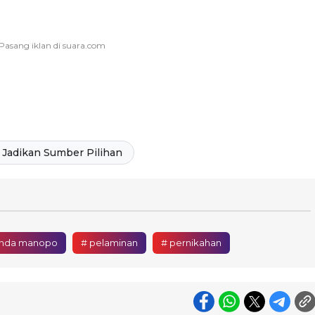
Jadikan Sumber Pilihan
nda manopo
# pelaminan
# pernikahan