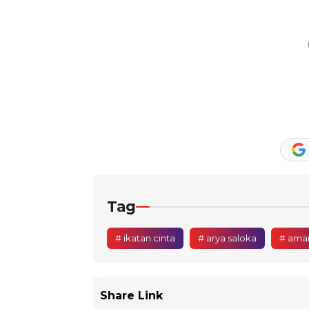
Tag
# ikatan cinta
# arya saloka
# ama
Share Link