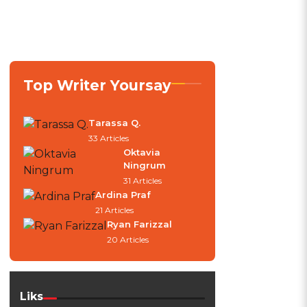
Top Writer Yoursay
Tarassa Q.
33 Articles
Oktavia
Ningrum
31 Articles
Ardina Praf
21 Articles
Ryan Farizzal
20 Articles
Liks