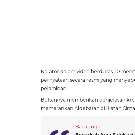
Narator dalam video berdurasi 10 menit
pernyataan secara resmi yang menyeb
pelaminan.
Bukannya memberikan penjelasan kredi
memerankan Aldebaran di Ikatan Cinta
Baca Juga
Benarkah Arya Saloka d