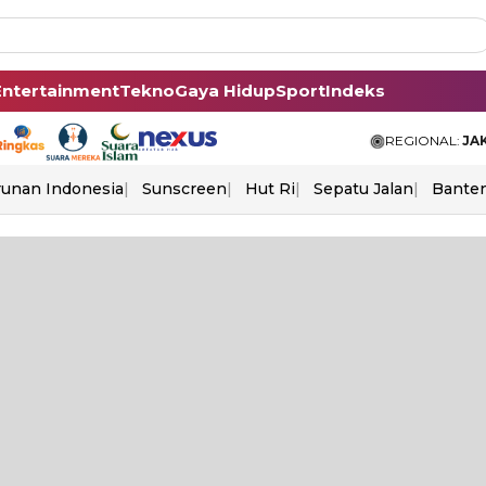
Entertainment
Tekno
Gaya Hidup
Sport
Indeks
REGIONAL:
JA
unan Indonesia
Sunscreen
Hut Ri
Sepatu Jalan
Bante