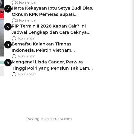
Gagalnya Negara Jamin Keamanan
6 Komentar
Harta Kekayaan Iptu Setya Budi Dias,
2
Oknum KPK Pemeras Bupati
Pemalang
2 Komentar
PIP Termin II 2026 Kapan Cair? Ini
3
Jadwal Lengkap dan Cara Ceknya
agar Dana Tidak Hangus!
1 Komentar
Bernafsu Kalahkan Timnas
4
Indonesia, Pelatih Vietnam
Berencana Pakai Jimat di Pakansari
1 Komentar
Mengenal Lisda Cancer, Perwira
5
Tinggi Polri yang Pensiun Tak Lama
Usai Jadi Brigjen
1 Komentar