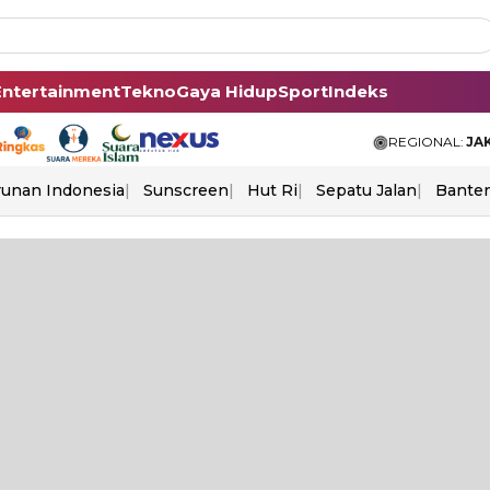
Entertainment
Tekno
Gaya Hidup
Sport
Indeks
REGIONAL:
JA
unan Indonesia
Sunscreen
Hut Ri
Sepatu Jalan
Bante