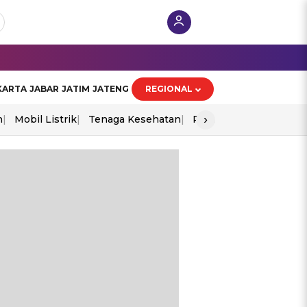
KARTA
JABAR
JATIM
JATENG
REGIONAL
›
n
Mobil Listrik
Tenaga Kesehatan
Perang As-Iran
Ekon