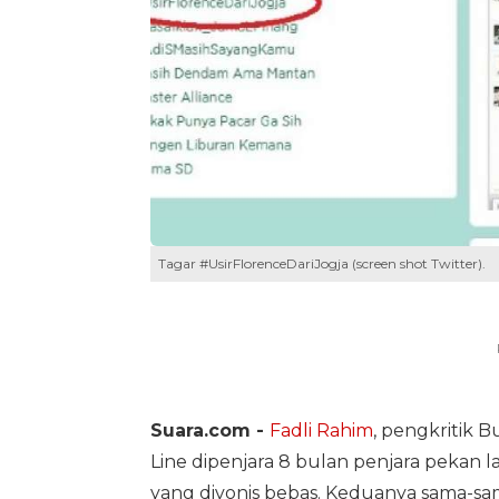
Tagar #UsirFlorenceDariJogja (screen shot Twitter).
Suara.com -
Fadli Rahim
, pengkritik 
Line dipenjara 8 bulan penjara pekan l
yang divonis bebas. Keduanya sama-sam