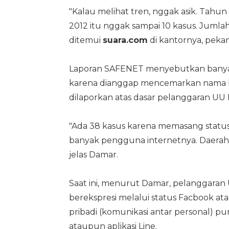
"Kalau melihat tren, nggak asik. Tahu
2012 itu nggak sampai 10 kasus. Jumlah
ditemui
suara.com
di kantornya, pekan
Laporan SAFENET menyebutkan banyak 
karena dianggap mencemarkan nama ba
dilaporkan atas dasar pelanggaran UU 
"Ada 38 kasus karena memasang status 
banyak pengguna internetnya. Daerah la
jelas Damar.
Saat ini, menurut Damar, pelanggara
berekspresi melalui status Facbook at
pribadi (komunikasi antar personal) pu
ataupun aplikasi Line.