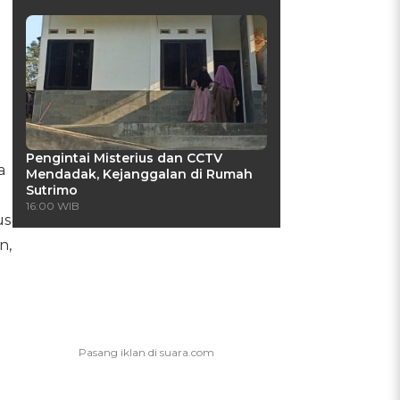
Pengintai Misterius dan CCTV
a
Mendadak, Kejanggalan di Rumah
Sutrimo
16:00 WIB
us
n,