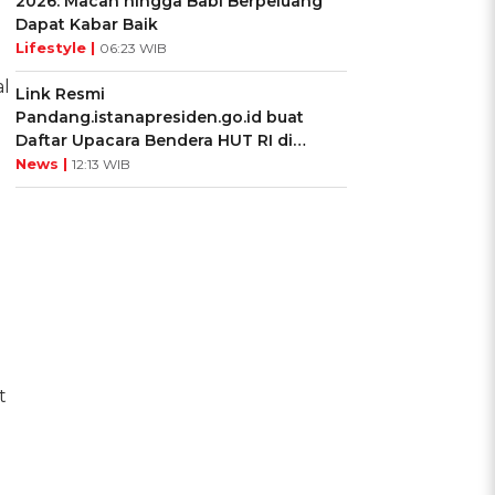
2026: Macan hingga Babi Berpeluang
Dapat Kabar Baik
Lifestyle |
06:23 WIB
al
Link Resmi
Pandang.istanapresiden.go.id buat
Daftar Upacara Bendera HUT RI di
Istana Negara
News |
12:13 WIB
t