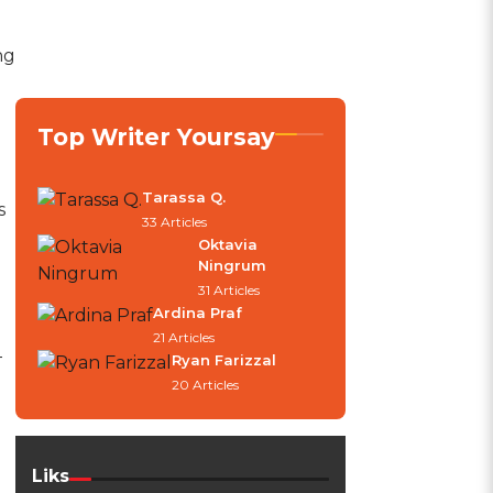
ng
Top Writer Yoursay
Tarassa Q.
s
33 Articles
Oktavia
Ningrum
31 Articles
Ardina Praf
21 Articles
Ryan Farizzal
T
20 Articles
Liks