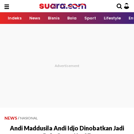
Indeks
News
Bisnis
Bola
Sport
Lifestyle
En
NEWS
/
NASIONAL
Andi Maddusila Andi Idjo Dinobatkan Jadi