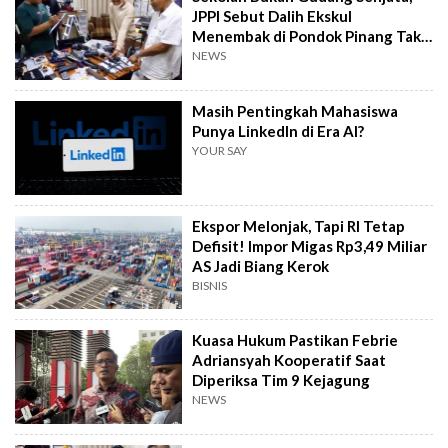
JPPI Sebut Dalih Ekskul
Menembak di Pondok Pinang Tak
Masuk Akal
NEWS
Masih Pentingkah Mahasiswa
Punya LinkedIn di Era AI?
YOUR SAY
Ekspor Melonjak, Tapi RI Tetap
Defisit! Impor Migas Rp3,49 Miliar
AS Jadi Biang Kerok
BISNIS
Kuasa Hukum Pastikan Febrie
Adriansyah Kooperatif Saat
Diperiksa Tim 9 Kejagung
NEWS