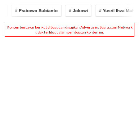
# Prabowo Subianto
# Jokowi
# Yusril Ihza Mahend