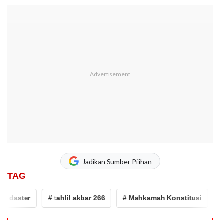
Jadikan Sumber Pilihan
TAG
i daster
# tahlil akbar 266
# Mahkamah Konstitusi
# 