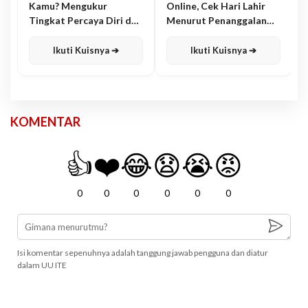
Kamu? Mengukur
Online, Cek Hari Lahir
Tingkat Percaya Diri dan
Menurut Penanggalan
Karisma
Jawa
Ikuti Kuisnya ➔
Ikuti Kuisnya ➔
KOMENTAR
👍
❤️
😂
😧
😭
😡
0
0
0
0
0
0
Isi komentar sepenuhnya adalah tanggung jawab pengguna dan diatur
dalam UU ITE