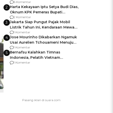
Gagalnya Negara Jamin Keamanan
6 Komentar
Harta Kekayaan Iptu Setya Budi Dias,
2
Oknum KPK Pemeras Bupati
Pemalang
2 Komentar
Jakarta Siap Pungut Pajak Mobil
3
Listrik Tahun Ini, Kendaraan Mewah
Kena hingga 75% PKB
1 Komentar
Jose Mourinho Dikabarkan Ngamuk
4
Usai Aurelien Tchouameni Menuju
Manchester United
1 Komentar
Bernafsu Kalahkan Timnas
5
Indonesia, Pelatih Vietnam
Berencana Pakai Jimat di Pakansari
1 Komentar