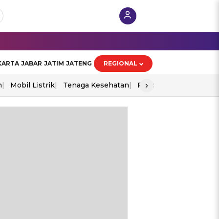
KARTA
JABAR
JATIM
JATENG
REGIONAL
›
n
Mobil Listrik
Tenaga Kesehatan
Piala Aff 2026
Ekono