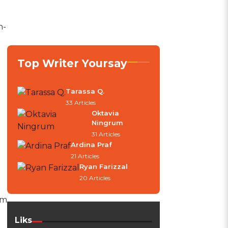
n-
Top Writer Yoursay
Tarassa Q.
33 Articles
Oktavia
Ningrum
31 Articles
Ardina Praf
21 Articles
Ryan Farizzal
20 Articles
am
Liks