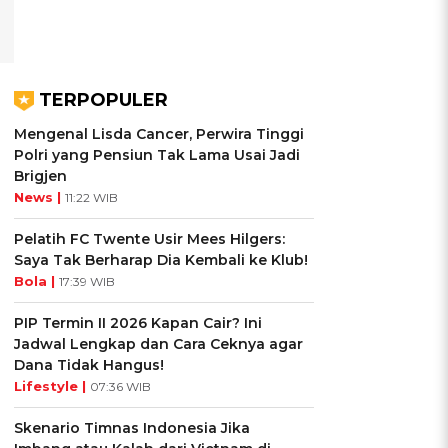
TERPOPULER
Mengenal Lisda Cancer, Perwira Tinggi
Polri yang Pensiun Tak Lama Usai Jadi
Brigjen
News |
11:22 WIB
Pelatih FC Twente Usir Mees Hilgers:
Saya Tak Berharap Dia Kembali ke Klub!
Bola |
17:39 WIB
PIP Termin II 2026 Kapan Cair? Ini
Jadwal Lengkap dan Cara Ceknya agar
Dana Tidak Hangus!
Lifestyle |
07:36 WIB
Skenario Timnas Indonesia Jika