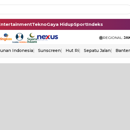
Entertainment
Tekno
Gaya Hidup
Sport
Indeks
REGIONAL:
JA
unan Indonesia
Sunscreen
Hut Ri
Sepatu Jalan
Bante