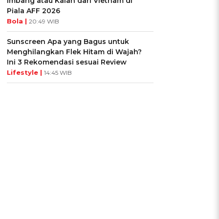
Imbang atau Kalah dari Vietnam di
Piala AFF 2026
Bola |
20:49 WIB
Sunscreen Apa yang Bagus untuk
Menghilangkan Flek Hitam di Wajah?
Ini 3 Rekomendasi sesuai Review
Lifestyle |
14:45 WIB