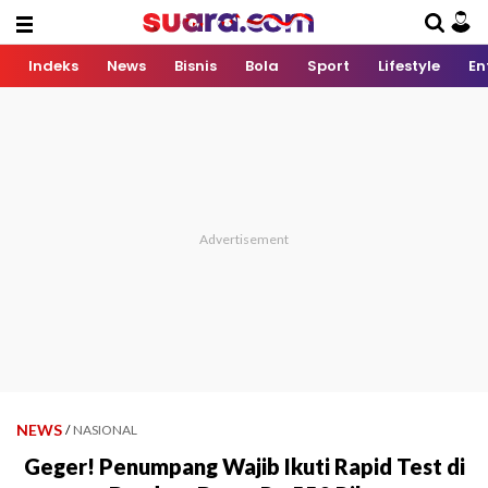
Indeks
News
Bisnis
Bola
Sport
Lifestyle
En
NEWS
/
NASIONAL
Geger! Penumpang Wajib Ikuti Rapid Test di