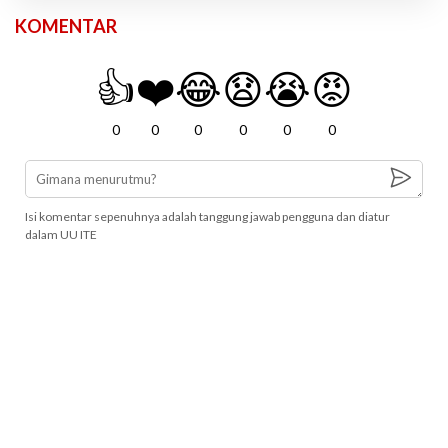
KOMENTAR
👍
❤️
😂
😧
😭
😡
0
0
0
0
0
0
Isi komentar sepenuhnya adalah tanggung jawab pengguna dan diatur
dalam UU ITE