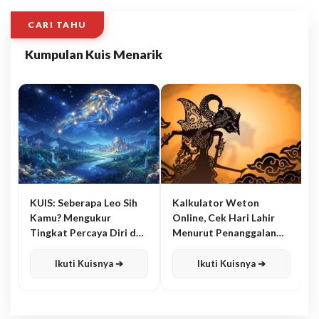
CARI TAHU
Kumpulan Kuis Menarik
KUIS: Seberapa Leo Sih
Kalkulator Weton
Kamu? Mengukur
Online, Cek Hari Lahir
Tingkat Percaya Diri dan
Menurut Penanggalan
Karisma
Jawa
Ikuti Kuisnya ➔
Ikuti Kuisnya ➔