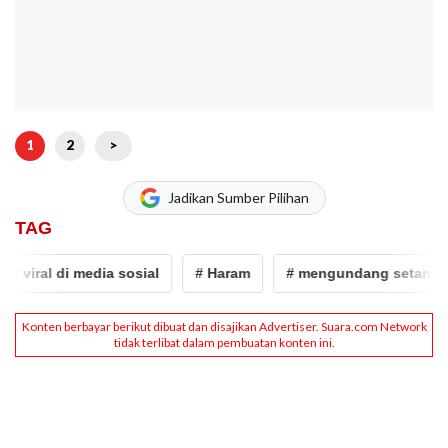
1
2
>
Jadikan Sumber Pilihan
TAG
al di media sosial
# Haram
# mengundang setan
# L