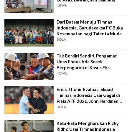
NEWS
Dari Batam Menuju Timnas
Indonesia, Garudayaksa FC Buka
Kesempatan bagi Talenta Muda
BOLA
Tak Berdiri Sendiri, Pengamat
Unas Endus Ada Sosok
Berpengaruh di Kasus Eks
Jampidsus
NEWS
Erick Thohir Evaluasi Skuad
Timnas Indonesia Usai Gagal di
Piala AFF 2026, John Herdman
Out?
BOLA
Kata-kata Mengharukan Rizky
Ridho Usai Timnas Indonesia