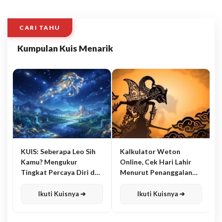
CARI TAHU
Kumpulan Kuis Menarik
KUIS: Seberapa Leo Sih
Kalkulator Weton
Kamu? Mengukur
Online, Cek Hari Lahir
Tingkat Percaya Diri dan
Menurut Penanggalan
Karisma
Jawa
Ikuti Kuisnya ➔
Ikuti Kuisnya ➔