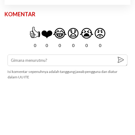
KOMENTAR
👍
❤️
😂
😧
😭
😡
0
0
0
0
0
0
Isi komentar sepenuhnya adalah tanggung jawab pengguna dan diatur
dalam UU ITE