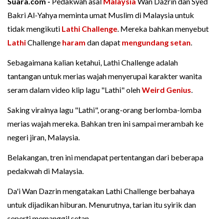
Suara.com -
Pedakwah asal
Malaysia
Wan Dazrin dan Syed
Bakri Al-Yahya meminta umat Muslim di Malaysia untuk
tidak mengikuti
Lathi Challenge
. Mereka bahkan menyebut
Lathi
Challenge
haram
dan dapat
mengundang setan
.
Sebagaimana kalian ketahui, Lathi Challenge adalah
tantangan untuk merias wajah menyerupai karakter wanita
seram dalam video klip lagu "Lathi" oleh
Weird Genius
.
Saking viralnya lagu "Lathi", orang-orang berlomba-lomba
merias wajah mereka. Bahkan tren ini sampai merambah ke
negeri jiran, Malaysia.
Belakangan, tren ini mendapat pertentangan dari beberapa
pedakwah di Malaysia.
Da'i Wan Dazrin mengatakan Lathi Challenge berbahaya
untuk dijadikan hiburan. Menurutnya, tarian itu syirik dan
seperti memanggil setan.