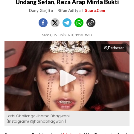
Undang Setan, Reza Arap Minta Bukti
Dany Garjito
Rifan Aditya
Suara.Com
Sabtu, 06 Juni 2020 | 15:30 WIB
Perbesar
Lathi Challenge Jharna Bhagwani.
(Instagram/@jharnabhagwani)