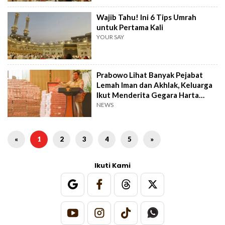
Wajib Tahu! Ini 6 Tips Umrah
untuk Pertama Kali
YOUR SAY
Prabowo Lihat Banyak Pejabat
Lemah Iman dan Akhlak, Keluarga
Ikut Menderita Gegara Harta
Haram
NEWS
«
1
2
3
4
5
»
Ikuti Kami