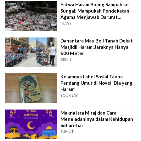
Fatwa Haram Buang Sampah ke
Sungai: Mampukah Pendekatan
Agama Menjawab Darurat
Lingkungan?
NEWS
Danantara Mau Beli Tanah Dekat
Masjidil Haram, Jaraknya Hanya
600 Meter
BISNIS
Kejamnya Label Sosial Tanpa
Pandang Umur di Novel 'Dia yang
Haram'
YOUR SAY
Makna Isra Miraj dan Cara
Meneladaninya dalam Kehidupan
Sehari-hari
SUMUT