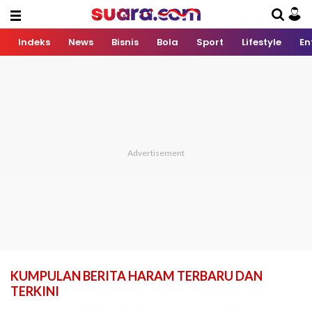
Indeks
News
Bisnis
Bola
Sport
Lifestyle
En
KUMPULAN BERITA HARAM TERBARU DAN
TERKINI