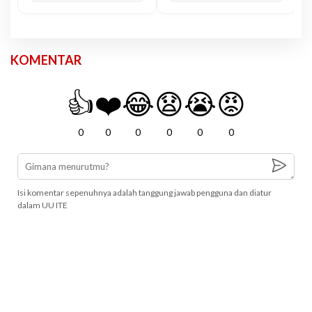
KOMENTAR
👍
❤️
😂
😧
😭
😡
0
0
0
0
0
0
Isi komentar sepenuhnya adalah tanggung jawab pengguna dan diatur
dalam UU ITE