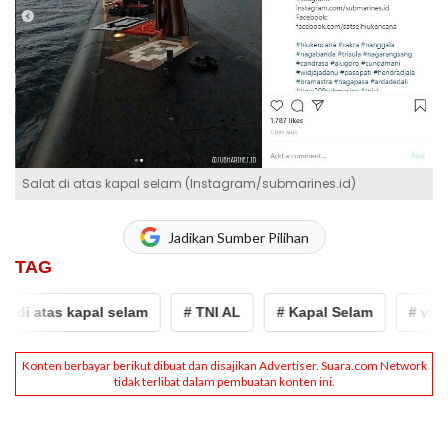
Salat di atas kapal selam (Instagram/submarines.id)
Jadikan Sumber Pilihan
TAG
 di atas kapal selam
# TNI AL
# Kapal Selam
# viral