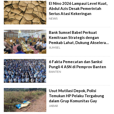
El Nino 2026 Lampaui Level Kuat,
Abdul Azis Desak Pemerintah
Serius Atasi Kekeringan
NEWS
Bank Sumsel Babel Perkuat
Kemitraan Strategis dengan
Pemkab Lahat, Dukung Akselerasi
Ekonomi Daerah
SUMSEL
6 Fakta Pemecatan dan Sanksi
Pungli 4 ASN di Pemprov Banten
BANTEN
Usut Mutilasi Depok, Polisi
Temukan HP Pelaku Tergabung
dalam Grup Komunitas Gay
JABAR