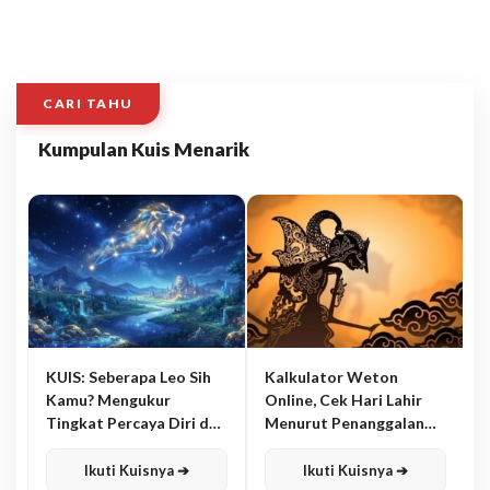
CARI TAHU
Kumpulan Kuis Menarik
KUIS: Seberapa Leo Sih
Kalkulator Weton
Kamu? Mengukur
Online, Cek Hari Lahir
Tingkat Percaya Diri dan
Menurut Penanggalan
Karisma
Jawa
Ikuti Kuisnya ➔
Ikuti Kuisnya ➔