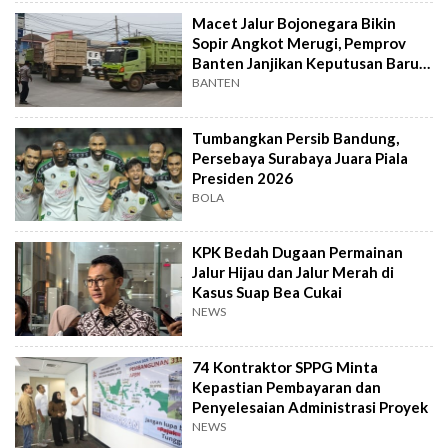
Macet Jalur Bojonegara Bikin
Sopir Angkot Merugi, Pemprov
Banten Janjikan Keputusan Baru 4
Hari Lagi
BANTEN
Tumbangkan Persib Bandung,
Persebaya Surabaya Juara Piala
Presiden 2026
BOLA
KPK Bedah Dugaan Permainan
Jalur Hijau dan Jalur Merah di
Kasus Suap Bea Cukai
NEWS
74 Kontraktor SPPG Minta
Kepastian Pembayaran dan
Penyelesaian Administrasi Proyek
NEWS