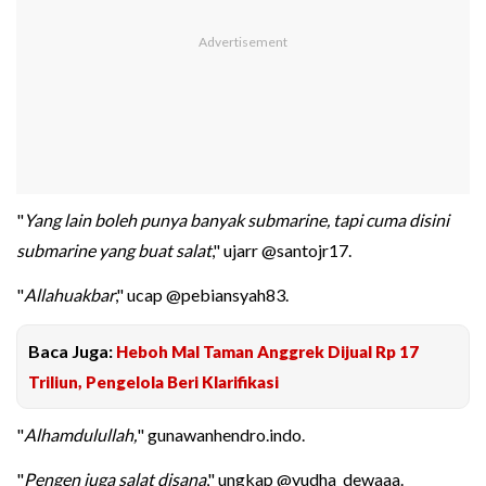
"
Yang lain boleh punya banyak submarine, tapi cuma disini
submarine yang buat salat
," ujarr @santojr17.
"
Allahuakbar
," ucap @pebiansyah83.
Baca Juga:
Heboh Mal Taman Anggrek Dijual Rp 17
Triliun, Pengelola Beri Klarifikasi
"
Alhamdulullah,
" gunawanhendro.indo.
"
Pengen juga salat disana
," ungkap @yudha_dewaaa.