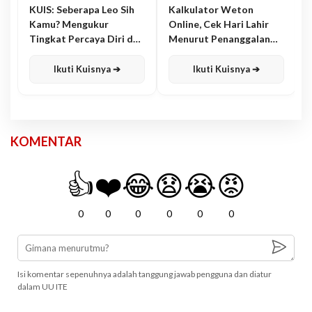
KUIS: Seberapa Leo Sih
Kalkulator Weton
Kamu? Mengukur
Online, Cek Hari Lahir
Tingkat Percaya Diri dan
Menurut Penanggalan
Karisma
Jawa
Ikuti Kuisnya ➔
Ikuti Kuisnya ➔
KOMENTAR
👍
❤️
😂
😧
😭
😡
0
0
0
0
0
0
Isi komentar sepenuhnya adalah tanggung jawab pengguna dan diatur
dalam UU ITE