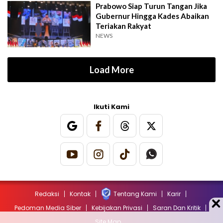
Prabowo Siap Turun Tangan Jika
Gubernur Hingga Kades Abaikan
Teriakan Rakyat
NEWS
Load More
Ikuti Kami
Redaksi
Kontak
Tentang Kami
Karir
Pedoman Media Siber
Kebijakan Privasi
Saran Dan Kritik
Site Map