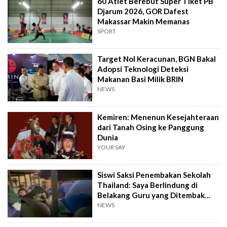
60 Atlet Berebut Super Tiket PB
Djarum 2026, GOR Dafest
Makassar Makin Memanas
SPORT
Target Nol Keracunan, BGN Bakal
Adopsi Teknologi Deteksi
Makanan Basi Milik BRIN
NEWS
Kemiren: Menenun Kesejahteraan
dari Tanah Osing ke Panggung
Dunia
YOUR SAY
Siswi Saksi Penembakan Sekolah
Thailand: Saya Berlindung di
Belakang Guru yang Ditembak
Mati
NEWS