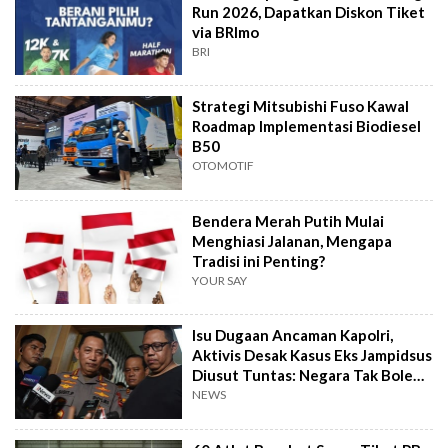
Run 2026, Dapatkan Diskon Tiket
via BRImo
BRI
Strategi Mitsubishi Fuso Kawal
Roadmap Implementasi Biodiesel
B50
OTOMOTIF
Bendera Merah Putih Mulai
Menghiasi Jalanan, Mengapa
Tradisi ini Penting?
YOUR SAY
Isu Dugaan Ancaman Kapolri,
Aktivis Desak Kasus Eks Jampidsus
Diusut Tuntas: Negara Tak Boleh
Kalah
NEWS