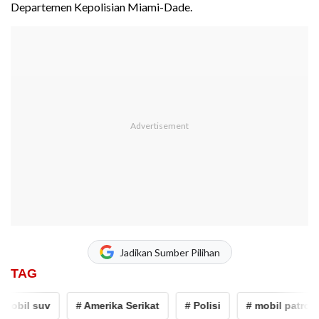
Departemen Kepolisian Miami-Dade.
Jadikan Sumber Pilihan
TAG
obil suv
# Amerika Serikat
# Polisi
# mobil patroli