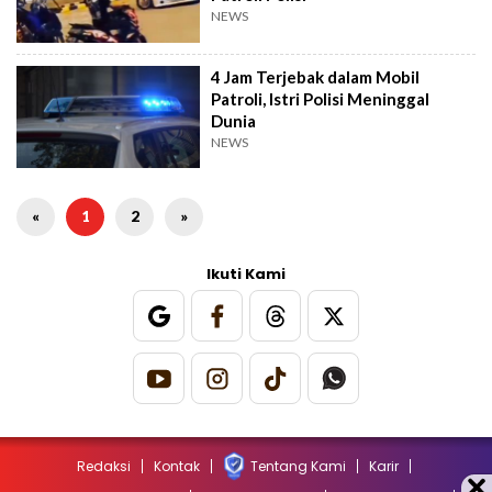
NEWS
4 Jam Terjebak dalam Mobil
Patroli, Istri Polisi Meninggal
Dunia
NEWS
«
1
2
»
Ikuti Kami
Redaksi
Kontak
Tentang Kami
Karir