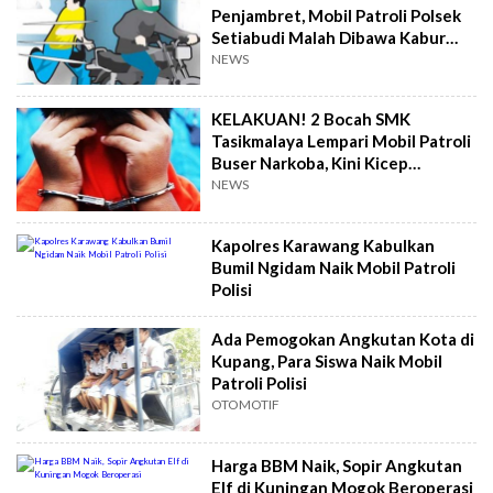
Penjambret, Mobil Patroli Polsek
Setiabudi Malah Dibawa Kabur
Pelaku
NEWS
KELAKUAN! 2 Bocah SMK
Tasikmalaya Lempari Mobil Patroli
Buser Narkoba, Kini Kicep
Diringkus Polisi
NEWS
Kapolres Karawang Kabulkan
Bumil Ngidam Naik Mobil Patroli
Polisi
Ada Pemogokan Angkutan Kota di
Kupang, Para Siswa Naik Mobil
Patroli Polisi
OTOMOTIF
Harga BBM Naik, Sopir Angkutan
Elf di Kuningan Mogok Beroperasi