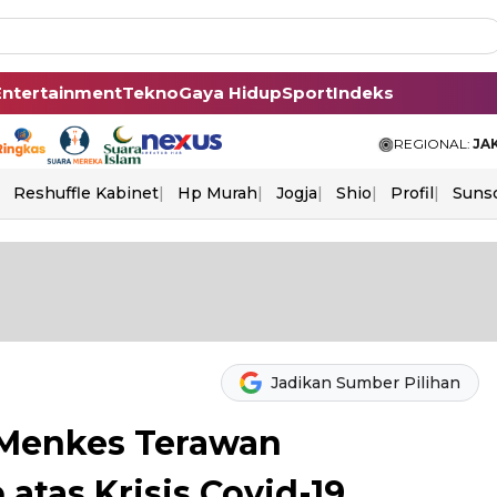
Entertainment
Tekno
Gaya Hidup
Sport
Indeks
REGIONAL:
JA
Reshuffle Kabinet
Hp Murah
Jogja
Shio
Profil
Suns
Jadikan Sumber Pilihan
 Menkes Terawan
tas Krisis Covid-19