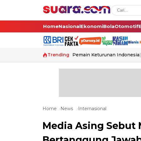
Home
Nasional
Ekonomi
Bola
Otomotif
Trending
Pemain Keturunan Indonesia
Home
News
Internasional
Media Asing Sebut
Bertanggung Jawab a