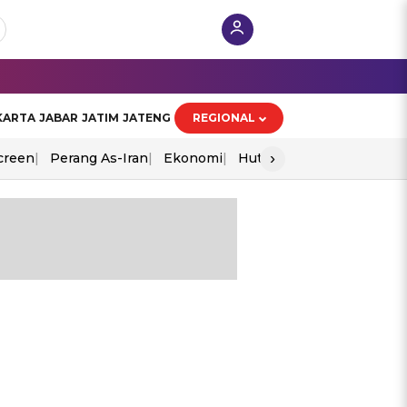
KARTA
JABAR
JATIM
JATENG
REGIONAL
›
creen
Perang As-Iran
Ekonomi
Hut Ri