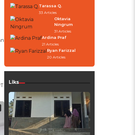
Tarassa Q.
33 Articles
Oktavia
Ningrum
31 Articles
Ardina Praf
an
21 Articles
Ryan Farizzal
20 Articles
Liks
PT