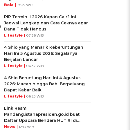
Bola |
17:39 WIB
PIP Termin II 2026 Kapan Cair? Ini
Jadwal Lengkap dan Cara Ceknya agar
n
Dana Tidak Hangus!
Lifestyle |
07:36 WIB
4 Shio yang Menarik Keberuntungan
Hari Ini 5 Agustus 2026: Segalanya
Berjalan Lancar
Lifestyle |
06:37 WIB
4 Shio Beruntung Hari Ini 4 Agustus
2026: Macan hingga Babi Berpeluang
Dapat Kabar Baik
Lifestyle |
06:23 WIB
Link Resmi
Pandang.istanapresiden.go.id buat
Daftar Upacara Bendera HUT RI di
Istana Negara
News |
12:13 WIB