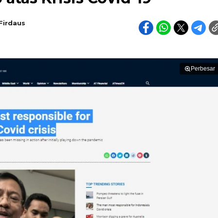
irdaus
Perbesar