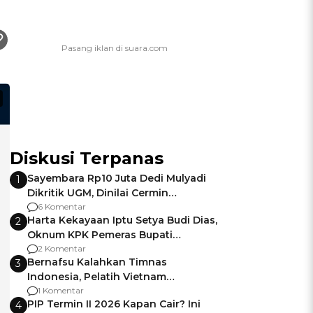
Diskusi Terpanas
Sayembara Rp10 Juta Dedi Mulyadi
1
Dikritik UGM, Dinilai Cermin
Gagalnya Negara Jamin Keamanan
6 Komentar
Harta Kekayaan Iptu Setya Budi Dias,
2
Oknum KPK Pemeras Bupati
Pemalang
2 Komentar
Bernafsu Kalahkan Timnas
3
Indonesia, Pelatih Vietnam
Berencana Pakai Jimat di Pakansari
1 Komentar
PIP Termin II 2026 Kapan Cair? Ini
4