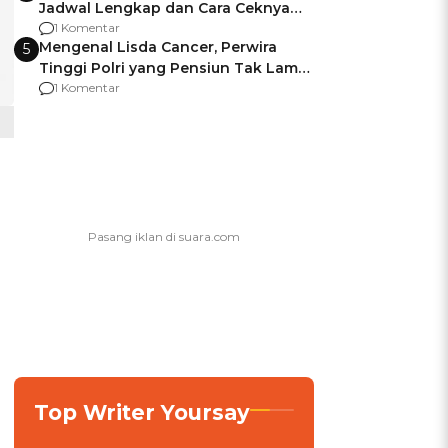
Jadwal Lengkap dan Cara Ceknya
agar Dana Tidak Hangus!
1 Komentar
Mengenal Lisda Cancer, Perwira
5
Tinggi Polri yang Pensiun Tak Lama
Usai Jadi Brigjen
1 Komentar
Top Writer Yoursay