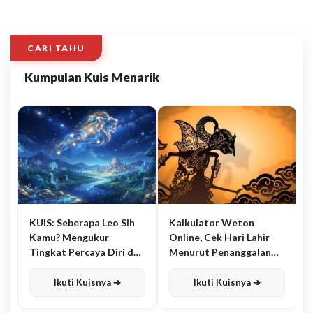
CARI TAHU
Kumpulan Kuis Menarik
KUIS: Seberapa Leo Sih
Kalkulator Weton
Kamu? Mengukur
Online, Cek Hari Lahir
Tingkat Percaya Diri dan
Menurut Penanggalan
Karisma
Jawa
Ikuti Kuisnya ➔
Ikuti Kuisnya ➔