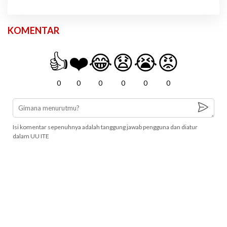
KOMENTAR
👍
❤️
😂
😧
😭
😡
0
0
0
0
0
0
Isi komentar sepenuhnya adalah tanggung jawab pengguna dan diatur
dalam UU ITE