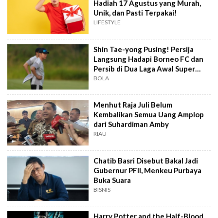
Hadiah 17 Agustus yang Murah,
Unik, dan Pasti Terpakai!
LIFESTYLE
Shin Tae-yong Pusing! Persija
Langsung Hadapi Borneo FC dan
Persib di Dua Laga Awal Super
League
BOLA
Menhut Raja Juli Belum
Kembalikan Semua Uang Amplop
dari Suhardiman Amby
RIAU
Chatib Basri Disebut Bakal Jadi
Gubernur PFII, Menkeu Purbaya
Buka Suara
BISNIS
Harry Potter and the Half-Blood