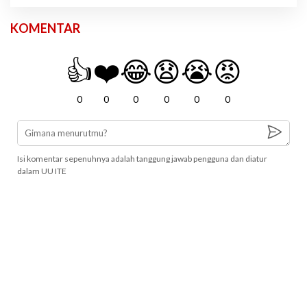
KOMENTAR
👍
❤️
😂
😧
😭
😡
0
0
0
0
0
0
Isi komentar sepenuhnya adalah tanggung jawab pengguna dan diatur
dalam UU ITE