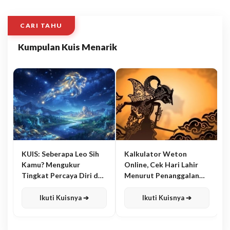
CARI TAHU
Kumpulan Kuis Menarik
KUIS: Seberapa Leo Sih
Kalkulator Weton
Kamu? Mengukur
Online, Cek Hari Lahir
Tingkat Percaya Diri dan
Menurut Penanggalan
Karisma
Jawa
Ikuti Kuisnya ➔
Ikuti Kuisnya ➔