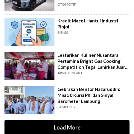
OTOMOTIF
Kredit Macet Hantui Industri
Pinjol
BISNIS
Lestarikan Kuliner Nusantara,
Pertamina Bright Gas Cooking
Competition Tegal Lahirkan Juara
Baru
JAWA TENGAH
Gebrakan Bentor Nazaruddin:
Misi 50 Kursi PRI dan Sinyal
Barometer Lampung
LAMPUNG
Load More